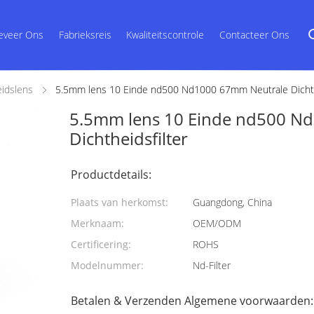
eveer Ons
Fabrieksreis
Kwaliteitscontrole
Contacteer Ons
eidslens
5.5mm lens 10 Einde nd500 Nd1000 67mm Neutrale Dichth
5.5mm lens 10 Einde nd500 N
Dichtheidsfilter
Productdetails:
Plaats van herkomst:
Guangdong, China
Merknaam:
OEM/ODM
Certificering:
ROHS
Modelnummer:
Nd-Filter
Betalen & Verzenden Algemene voorwaarden: