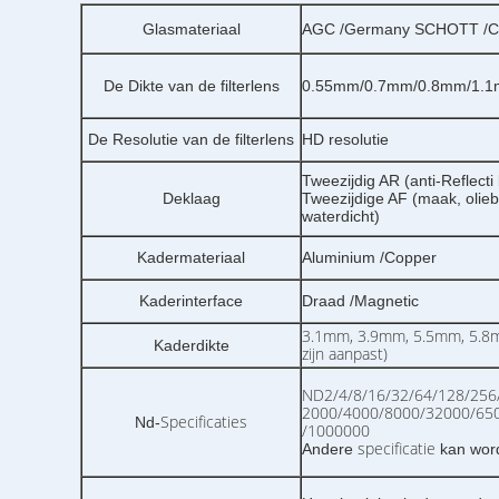
Glasmateriaal
AGC /Germany SCHOTT /Co
De Dikte van de filterlens
0.55mm/0.7mm/0.8mm/1.1
De Resolutie van de filterlens
HD resolutie
Tweezijdig AR (anti-Reflecti 
Deklaag
Tweezijdige AF (maak, olieb
waterdicht)
Kadermateriaal
Aluminium /Copper
Kaderinterface
Draad /Magnetic
3.1mm, 3.9mm, 5.5mm, 5.8m
Kaderdikte
zijn aanpast)
ND2/4/8/16/32/64/128/256
2000/4000/8000/32000/65
Specificaties
Nd-
/1000000
specificatie
Andere
kan wor