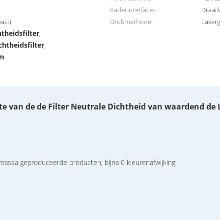
Kaderinterface:
Draad
ast)
Drukmethode:
Laser
heidsfilter
,
htheidsfilter
,
mm
te van de de Filter Neutrale Dichtheid van waardend de L
 massa geproduceerde producten, bijna 0 kleurenafwijking,