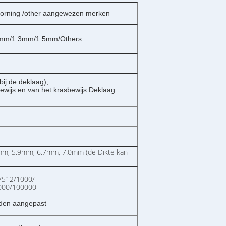
rning /other aangewezen merken
mm/1.3mm/1.5mm/Others
bij de deklaag),
ewijs en van het krasbewijs Deklaag
m, 5.9mm, 6.7mm, 7.0mm (de Dikte kan
/512/1000/
000/100000
den aangepast