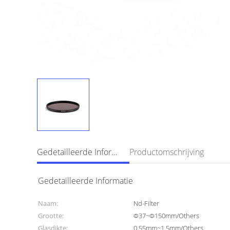
Gedetailleerde Informatie
Productomschrijving
Gedetailleerde Informatie
Naam:
Nd-Filter
Grootte:
Φ37~Φ150mm/Others
Glasdikte:
0.55mm~1.5mm/Others