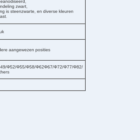
geanodiseerd,
deling zwart,
g is steenzwarte, en diverse kleuren
ast.
uk
ndere aangewezen posities
Φ49/Φ52/Φ55/Φ58/Φ62Φ67/Φ72/Φ77/Φ82/
hers