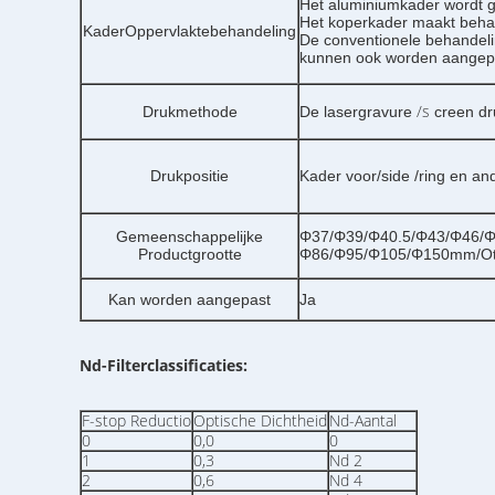
Het aluminiumkader wordt 
Het koperkader maakt behan
KaderOppervlaktebehandeling
De conventionele behandelin
kunnen ook worden aangep
/s
Drukmethode
De lasergravure
creen dr
Drukpositie
Kader voor/side /ring en a
Gemeenschappelijke
Φ37/Φ39/Φ40.5/Φ43/Φ46/
Productgrootte
Φ86/Φ95/Φ105/Φ150mm/Ot
Kan worden aangepast
Ja
Nd-Filterclassificaties:
F-stop Reductio
Optische Dichtheid
Nd-Aantal
0
0,0
0
1
0,3
Nd 2
2
0,6
Nd 4