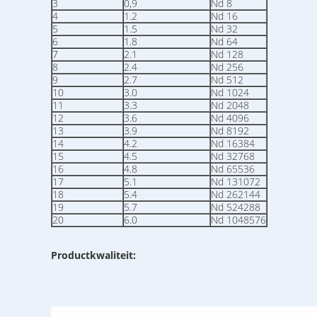
3
0,9
Nd 8
4
1.2
Nd 16
5
1.5
Nd 32
6
1.8
Nd 64
7
2.1
Nd 128
8
2.4
Nd 256
9
2.7
Nd 512
10
3.0
Nd 1024
11
3.3
Nd 2048
12
3.6
Nd 4096
13
3.9
Nd 8192
14
4.2
Nd 16384
15
4.5
Nd 32768
16
4.8
Nd 65536
17
5.1
Nd 131072
18
5.4
Nd 262144
19
5.7
Nd 524288
20
6.0
Nd 1048576
Productkwaliteit: