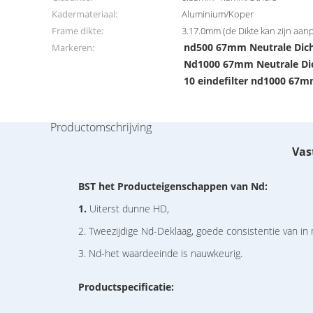
Kadermateriaal:
Aluminium/Koper
Frame dikte:
3.17.0mm (de Dikte kan zijn aanp
nd500 67mm Neutrale Dicht
Markeren:
Nd1000 67mm Neutrale Dic
10 eindefilter nd1000 67
Productomschrijving
Vas
BST het Producteigenschappen van Nd:
1.
Uiterst dunne HD,
2. Tweezijdige Nd-Deklaag, goede consistentie van in
3. Nd-het waardeeinde is nauwkeurig.
Productspecificatie: