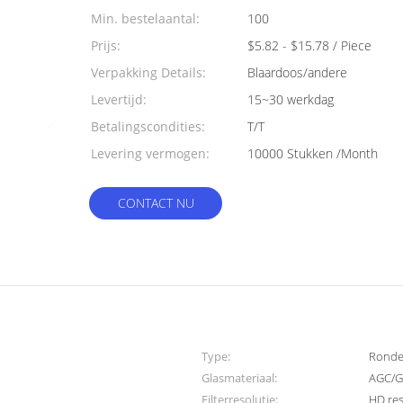
Min. bestelaantal:
100
Prijs:
$5.82 - $15.78 / Piece
Verpakking Details:
Blaardoos/andere
Levertijd:
15~30 werkdag
Betalingscondities:
T/T
Levering vermogen:
10000 Stukken /Month
CONTACT NU
Type:
Ronde 
Glasmateriaal:
AGC/G
Filterresolutie:
HD res