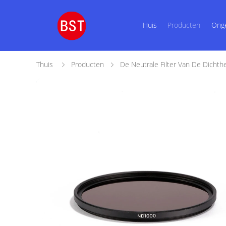
Huis
Producten
Ong
Thuis
Producten
De Neutrale Filter Van De Dichth