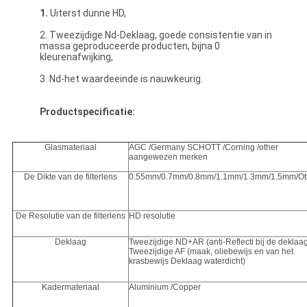
1.
Uiterst dunne HD,
2. Tweezijdige Nd-Deklaag, goede consistentie van in
massa geproduceerde producten, bijna 0
kleurenafwijking,
3. Nd-het waardeeinde is nauwkeurig.
Productspecificatie:
Glasmateriaal
AGC /Germany SCHOTT /Corning /other
aangewezen merken
De Dikte van de filterlens
0.55mm/0.7mm/0.8mm/1.1mm/1.3mm/1.5mm/Ot
De Resolutie van de filterlens
HD resolutie
Deklaag
Tweezijdige ND+AR (anti-Reflecti bij de deklaag
Tweezijdige AF (maak, oliebewijs en van het
krasbewijs Deklaag waterdicht)
Kadermateriaal
Aluminium /Copper