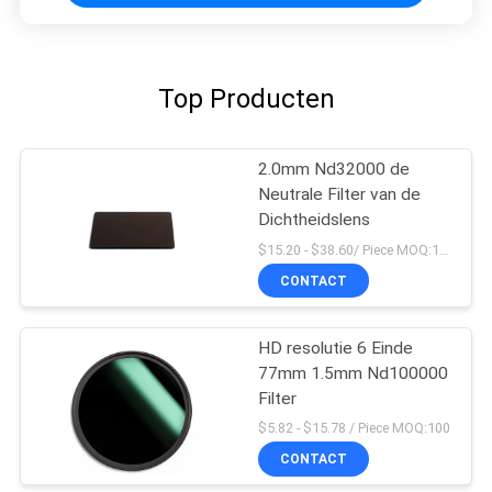
Top Producten
2.0mm Nd32000 de
Neutrale Filter van de
Dichtheidslens
$15.20 - $38.60/ Piece MOQ:100
CONTACT
HD resolutie 6 Einde
77mm 1.5mm Nd100000
Filter
$5.82 - $15.78 / Piece MOQ:100
CONTACT