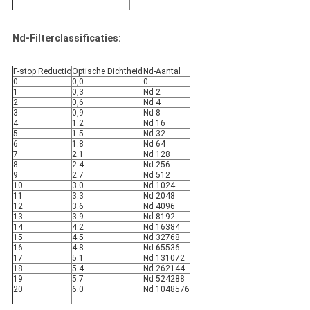
Nd-Filterclassificaties:
F-stop Reductio
Optische Dichtheid
Nd-Aantal
0
0,0
0
1
0,3
Nd 2
2
0,6
Nd 4
3
0,9
Nd 8
4
1.2
Nd 16
5
1.5
Nd 32
6
1.8
Nd 64
7
2.1
Nd 128
8
2.4
Nd 256
9
2.7
Nd 512
10
3.0
Nd 1024
11
3.3
Nd 2048
12
3.6
Nd 4096
13
3.9
Nd 8192
14
4.2
Nd 16384
15
4.5
Nd 32768
16
4.8
Nd 65536
17
5.1
Nd 131072
18
5.4
Nd 262144
19
5.7
Nd 524288
20
6.0
Nd 1048576