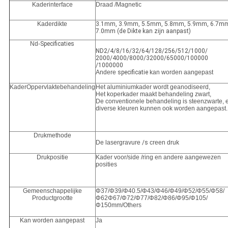
Kaderinterface
Draad /Magnetic
Kaderdikte
3.1mm, 3.9mm, 5.5mm, 5.8mm, 5.9mm, 6.7m
7.0mm (de Dikte kan zijn aanpast)
Nd-
Specificaties
ND2/4/8/16/32/64/128/256/512/1000/
2000/4000/8000/32000/65000/100000
/1000000
Andere
specificatie
kan worden aangepast
KaderOppervlaktebehandeling
Het aluminiumkader wordt geanodiseerd,
Het koperkader maakt behandeling zwart,
De conventionele behandeling is steenzwarte, 
diverse kleuren kunnen ook worden aangepast.
Drukmethode
De lasergravure
/s
creen druk
Drukpositie
Kader voor/side /ring en andere aangewezen
posities
Gemeenschappelijke
Φ37/Φ39/Φ40.5/Φ43/Φ46/Φ49/Φ52/Φ55/Φ58/
Productgrootte
Φ62Φ67/Φ72/Φ77/Φ82/Φ86/Φ95/Φ105/
Φ150mm/Others
Kan worden aangepast
Ja