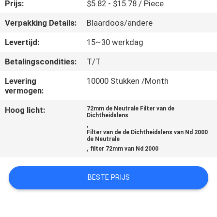
CONTACTEER
Prijs:
$5.82 - $15.78 / Piece
ONS
Verpakking Details:
Blaardoos/andere
Levertijd:
15~30 werkdag
VERZOEK
Betalingscondities:
T/T
OM
Levering
10000 Stukken /Month
EEN
vermogen:
CITAAT
Hoog licht:
72mm de Neutrale Filter van de
Dichtheidslens
,
SITEMAP
Filter van de de Dichtheidslens van Nd 2000
de Neutrale
,
filter 72mm van Nd 2000
PRIVACY
POLICY
BESTE PRIJS