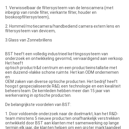
1. Verwisselbaar de filtersysteem van de lenscamera (met
inbegrip van ronde filter, vierkante filter, houder en
bioskoopfiltersysteem),
2. Hommel/motiecamera/handbediend camera extern lens en
filtersysteem van devicem,
3.Glass van Zonnebrillens
BST heeft een volledig industrieel kettingssysteem van
onderzoek en ontwikkeling gevormd, vervaardigend aan verkoop.
Het heeft
optisch productr&d centrum en een productieinstallatie met
een duizend-vlakke schone ruimte. Het kan ODM ondernemen
en
OEM zaken van diverse optische producten. Het bedrijf heeft
hoogst gespecialiseerde R&D, een technologie en een kwaliteit
beheersteam. De kernleden hebben meer dan 15 jaar van
werkervaring in optische producten.
De belangrijkste voordelen van BST:
1. Door voldoende onderzoek naar de doelmarkt, kan het R&D-
team minstens 5 nieuwe producten onafhankelijk verstrekken
ontwikkeld door BST aan klanten met samenwerking op lange
termijn elk jaar, die klanten helpen om een groter marktaandeel