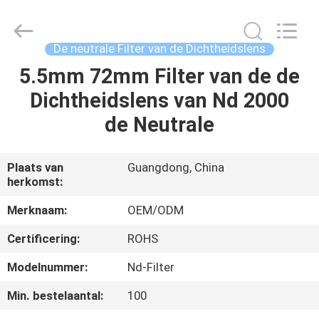
2026
Bright
Shadow
Technology
Ltd..
De neutrale Filter van de Dichtheidslens
All
Rights
5.5mm 72mm Filter van de de
HUIS
Reserved.
Dichtheidslens van Nd 2000
PRODUCTEN
de Neutrale
ONGEVEER
Plaats van
Guangdong, China
herkomst:
ONS
Merknaam:
OEM/ODM
FABRIEKSREIS
Certificering:
ROHS
Modelnummer:
Nd-Filter
KWALITEITSCONTROLE
Min. bestelaantal:
100