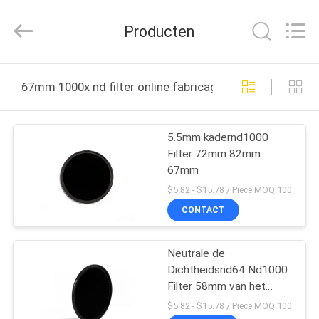
2026
Bright
Shadow
Producten
Technology
Ltd..
All
Rights
HUIS
Reserved.
67mm 1000x nd filter online fabricage
PRODUCTEN
5.5mm kadernd1000
Filter 72mm 82mm
ONGEVEER
67mm
ONS
$5.82 - $15.78 / Piece MOQ:100
CONTACT
FABRIEKSREIS
Neutrale de
Dichtheidsnd64 Nd1000
KWALITEITSCONTROLE
Filter 58mm van het
Schottglas
$5.82 - $15.78 / Piece MOQ:100