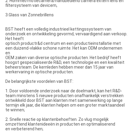
2. Hommel/motiecamera/handbediend camera extern lens en
filtersysteem van devicem,
3.Glass van Zonnebrillens
BST heeft een volledig industrieel kettingssysteem van
onderzoek en ontwikkeling gevormd, vervaardigend aan verkoop.
Het heeft
optisch productr&d centrum en een productieinstallatie met
een duizend-vlakke schone ruimte. Het kan ODM ondernemen
en
OEM zaken van diverse optische producten. Het bedrijf heeft
hoogst gespecialiseerde R&D, een technologie en een kwaliteit
beheersteam. De kernleden hebben meer dan 15 jaar van
werkervaring in optische producten.
De belangrijkste voordelen van BST:
1. Door voldoende onderzoek naar de doelmarkt, kan het R&D-
team minstens 5 nieuwe producten onafhankelijk verstrekken
ontwikkeld door BST aan klanten met samenwerking op lange
termijn elk jaar, die klanten helpen om een groter marktaandeel
te winnen;
2. Snelle reactie op klantenbehoeften. Zo vlug mogelijk
omzettend klantenideeën in producten en optimaliserend
en verbeterend hen;