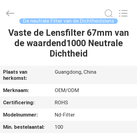
2026
Bright
Shadow
Technology
Ltd..
De neutrale Filter van de Dichtheidslens
All
Rights
Vaste de Lensfilter 67mm van
HUIS
Reserved.
de waardend1000 Neutrale
PRODUCTEN
Dichtheid
ONGEVEER
Plaats van
Guangdong, China
herkomst:
ONS
Merknaam:
OEM/ODM
FABRIEKSREIS
Certificering:
ROHS
Modelnummer:
Nd-Filter
KWALITEITSCONTROLE
Min. bestelaantal:
100