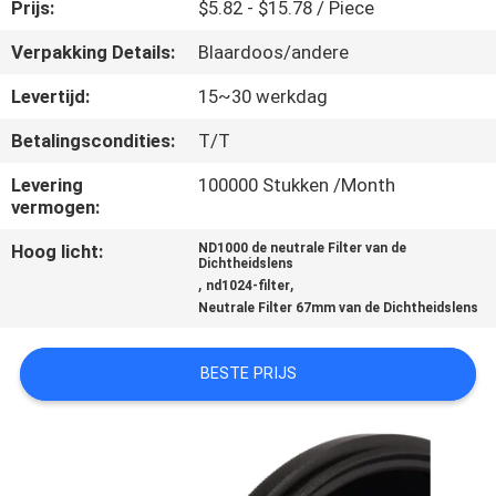
CONTACTEER
Prijs:
$5.82 - $15.78 / Piece
ONS
Verpakking Details:
Blaardoos/andere
Levertijd:
15~30 werkdag
VERZOEK
Betalingscondities:
T/T
OM
Levering
100000 Stukken /Month
EEN
vermogen:
CITAAT
Hoog licht:
ND1000 de neutrale Filter van de
Dichtheidslens
,
,
nd1024-filter
SITEMAP
Neutrale Filter 67mm van de Dichtheidslens
PRIVACY
BESTE PRIJS
POLICY