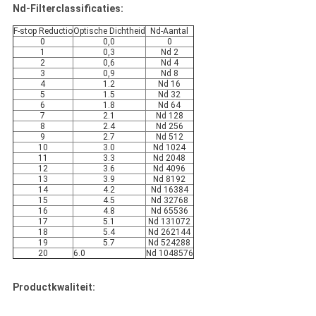
Nd-Filterclassificaties:
F-stop Reductio
Optische Dichtheid
Nd-Aantal
0
0,0
0
1
0,3
Nd 2
2
0,6
Nd 4
3
0,9
Nd 8
4
1.2
Nd 16
5
1.5
Nd 32
6
1.8
Nd 64
7
2.1
Nd 128
8
2.4
Nd 256
9
2.7
Nd 512
10
3.0
Nd 1024
11
3.3
Nd 2048
12
3.6
Nd 4096
13
3.9
Nd 8192
14
4.2
Nd 16384
15
4.5
Nd 32768
16
4.8
Nd 65536
17
5.1
Nd 131072
18
5.4
Nd 262144
19
5.7
Nd 524288
20
6.0
Nd 1048576
Productkwaliteit: