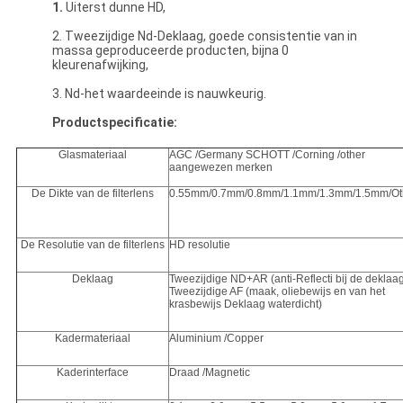
1.
Uiterst dunne HD,
2. Tweezijdige Nd-Deklaag, goede consistentie van in
massa geproduceerde producten, bijna 0
kleurenafwijking,
3. Nd-het waardeeinde is nauwkeurig.
Productspecificatie:
Glasmateriaal
AGC /Germany SCHOTT /Corning /other
aangewezen merken
De Dikte van de filterlens
0.55mm/0.7mm/0.8mm/1.1mm/1.3mm/1.5mm/Ot
De Resolutie van de filterlens
HD resolutie
Deklaag
Tweezijdige ND+AR (anti-Reflecti bij de deklaag
Tweezijdige AF (maak, oliebewijs en van het
krasbewijs Deklaag waterdicht)
Kadermateriaal
Aluminium /Copper
Kaderinterface
Draad /Magnetic