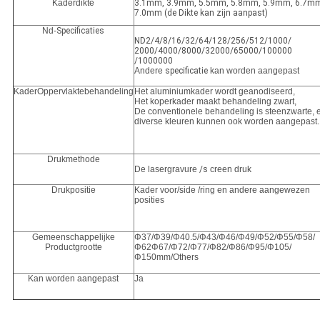
Kaderdikte
3.1mm, 3.9mm, 5.5mm, 5.8mm, 5.9mm, 6.7m
7.0mm (de Dikte kan zijn aanpast)
Nd-
Specificaties
ND2/4/8/16/32/64/128/256/512/1000/
2000/4000/8000/32000/65000/100000
/1000000
Andere
specificatie
kan worden aangepast
KaderOppervlaktebehandeling
Het aluminiumkader wordt geanodiseerd,
Het koperkader maakt behandeling zwart,
De conventionele behandeling is steenzwarte, 
diverse kleuren kunnen ook worden aangepast.
Drukmethode
De lasergravure
/s
creen druk
Drukpositie
Kader voor/side /ring en andere aangewezen
posities
Gemeenschappelijke
Φ37/Φ39/Φ40.5/Φ43/Φ46/Φ49/Φ52/Φ55/Φ58/
Productgrootte
Φ62Φ67/Φ72/Φ77/Φ82/Φ86/Φ95/Φ105/
Φ150mm/Others
Kan worden aangepast
Ja