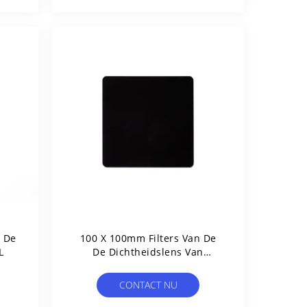
 De
100 X 100mm Filters Van De
L
De Dichtheidslens Van
ND1000 De Neutrale
CONTACT NU