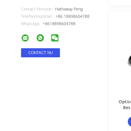
Contact Persoon :
Hathaway Peng
Telefoonnummer :
+86 18898604788
WhatsApp :
+8618898604788
Optis
Bes
Cam