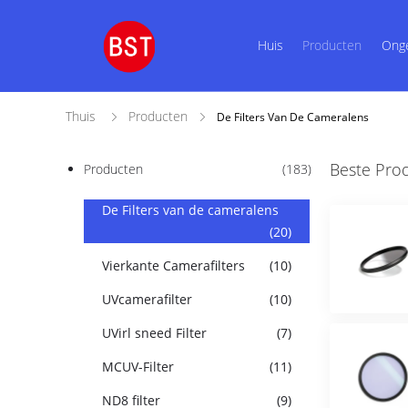
Huis
Producten
Ong
Thuis
Producten
De Filters Van De Cameralens
Beste Pro
Producten
(183)
De Filters van de cameralens
(20)
Vierkante Camerafilters
(10)
UVcamerafilter
(10)
UVirl sneed Filter
(7)
MCUV-Filter
(11)
ND8 filter
(9)