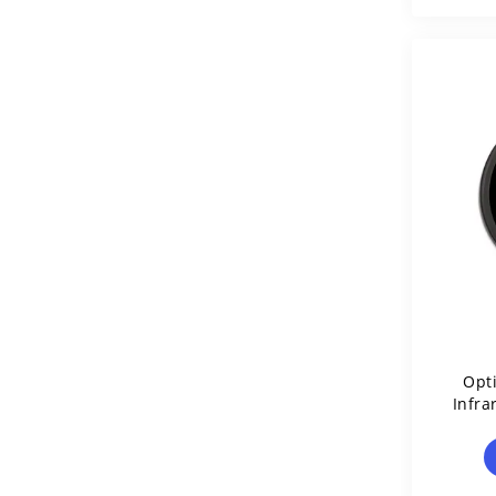
Opt
Infr
G