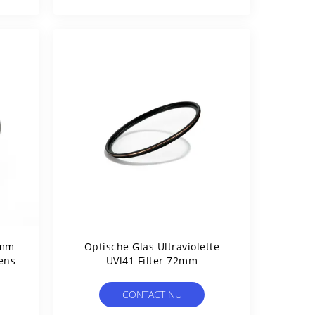
9mm
Optische Glas Ultraviolette
ens
UVl41 Filter 72mm
CONTACT NU