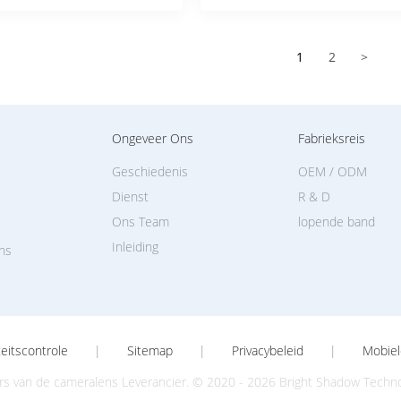
1
2
>
Ongeveer Ons
Fabrieksreis
Geschiedenis
OEM / ODM
Dienst
R & D
Ons Team
lopende band
Inleiding
ens
teitscontrole
|
Sitemap
|
Privacybeleid
|
Mobiel
ers van de cameralens Leverancier. © 2020 - 2026 Bright Shadow Technolo