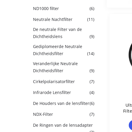
ND1000 filter
(6)
Neutrale Nachtfilter
(11)
De neutrale Filter van de
Dichtheidslens
(9)
Gediplomeerde Neutrale
Dichtheidsfilter
(14)
Veranderlijke Neutrale
Dichtheidsfilter
(9)
Cirkelpolarisatorfilter
(7)
Infrarode Lensfilter
(4)
De Houders van de lensfilter
(6)
Ul
Filt
NDX-Filter
(7)
Met 
De Ringen van de lensadapter