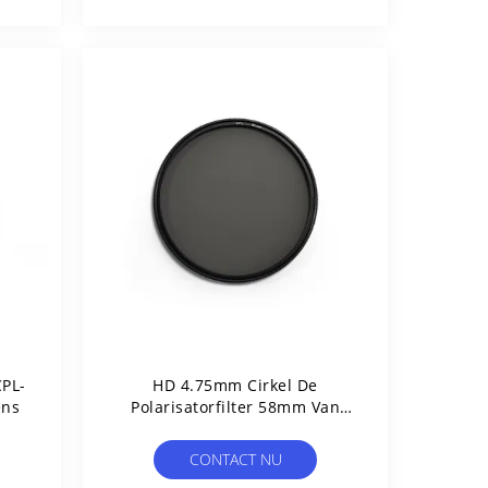
PL-
HD 4.75mm Cirkel De
ens
Polarisatorfilter 58mm Van
Kadercpl
CONTACT NU