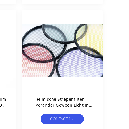
ilm
Filmische Strepenfilter –
 De
Verander Gewoon Licht In
Filmmagie
CONTACT NU