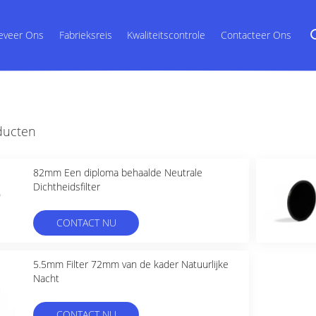
eveer Ons
Fabrieksreis
Kwaliteitscontrole
Contacteer Ons
ducten
82mm Een diploma behaalde Neutrale
Dichtheidsfilter
CONTACT NU
5.5mm Filter 72mm van de kader Natuurlijke
Nacht
CONTACT NU