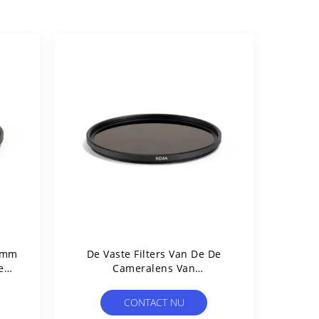
58mm
De Vaste Filters Van De De
e
Cameralens Van
Waardecorning Glass ND8
43mm
CONTACT NU