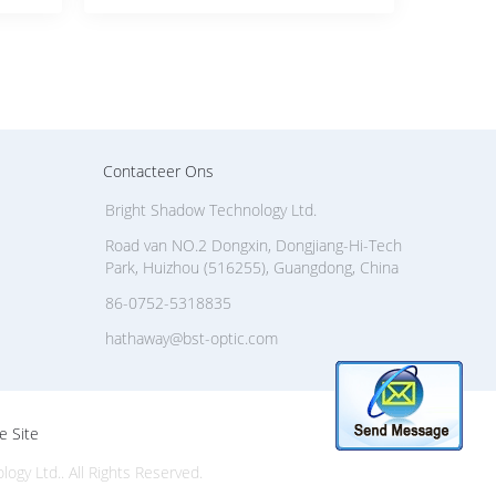
Contacteer Ons
Bright Shadow Technology Ltd.
Road van NO.2 Dongxin, Dongjiang-Hi-Tech
Park, Huizhou (516255), Guangdong, China
86-0752-5318835
hathaway@bst-optic.com
e Site
gy Ltd.. All Rights Reserved.