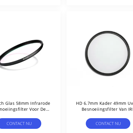
ch Glas 58mm Infrarode
HD 6.7mm Kader 49mm Uv
noeiingsfilter Voor De
Besnoeiingsfilter Van IR
era Van Canon Nikon
Kodak
CONTACT NU
CONTACT NU