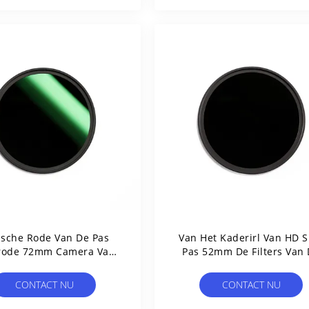
ische Rode Van De Pas
Van Het Kaderirl Van HD S
arode 72mm Camera Van
Pas 52mm De Filters Van
lasirl De Lensfilters
Cameralens
CONTACT NU
CONTACT NU