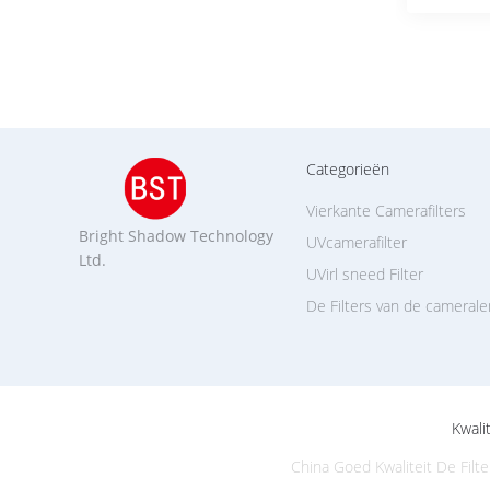
Categorieën
Vierkante Camerafilters
Bright Shadow Technology
UVcamerafilter
Ltd.
UVirl sneed Filter
De Filters van de cameral
Kwali
China Goed Kwaliteit De Filt