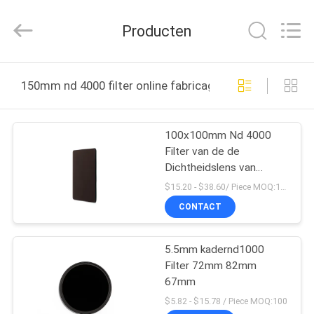
2026
Bright
Shadow
Producten
Technology
Ltd..
All
Rights
HUIS
Reserved.
150mm nd 4000 filter online fabricage
PRODUCTEN
100x100mm Nd 4000
Filter van de de
ONGEVEER
Dichtheidslens van
ONS
Nd256 Nd32000 de
$15.20 - $38.60/ Piece MOQ:100
Neutrale
CONTACT
FABRIEKSREIS
5.5mm kadernd1000
Filter 72mm 82mm
KWALITEITSCONTROLE
67mm
$5.82 - $15.78 / Piece MOQ:100