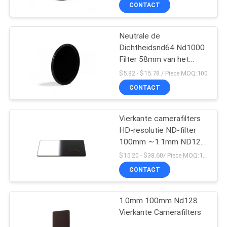
CONTACTEER
CONTACT
ONS
Neutrale de
Dichtheidsnd64 Nd1000
VERZOEK
Filter 58mm van het
OM
Schottglas
$5.82 - $15.78 / Piece MOQ:100
EEN
CONTACT
CITAAT
Vierkante camerafilters
HD-resolutie ND-filter
SITEMAP
100mm ∼1.1mm ND128
7 stop met coatings
$15.20 - $38.60/ Piece MOQ:100
PRIVACY
CONTACT
POLICY
1.0mm 100mm Nd128
Vierkante Camerafilters