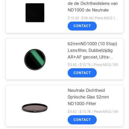
de de Dichtheidslens van
ND1000 de Neutrale
$15.20 - $38.60/ Piece MOQ:100
CONTACT
62mmND1000 (10 Stop)
Lensfilter, Dubbelzijdig
AR+AF gecoat, Ultra-
Slim Neutral Density
$5.82 - $15.78 / Piece MOQ:100
Camera Lens Exposure
CONTACT
Filter
Neutrale Dichtheid
Optische Glas 52mm
ND1000-Filter
$5.82 - $15.78 / Piece MOQ:100
CONTACT