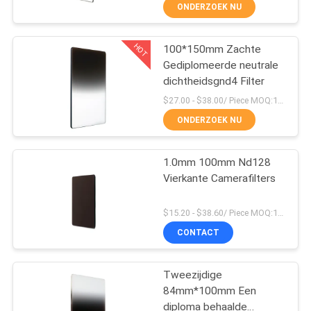
CONTACTEER
ONDERZOEK NU
ONS
HOT
100*150mm Zachte
13
Gediplomeerde neutrale
VERZOEK
dichtheidsgnd4 Filter
OM
UVcamerafilter
$27.00 - $38.00/ Piece MOQ:100
EEN
ONDERZOEK NU
CITAAT
1.0mm 100mm Nd128
Vierkante Camerafilters
SITEMAP
7
$15.20 - $38.60/ Piece MOQ:100
PRIVACY
CONTACT
UVirl sneed Filter
POLICY
Tweezijdige
84mm*100mm Een
diploma behaalde