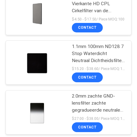
Vierkante HD CPL
Cirkelfilter van de
6
Polarisatorlens
$4.50 - $17.50/ Piece MOQ:100
CONTACT
ND1000 filter
1.1mm 100mm ND128 7
Stop Waterdicht
Neutraal Dichtheidsfilter
Meerlaagse coatings
$15.20 - $38.60/ Piece MOQ:100
Camera Vierkant Camera
CONTACT
11
Filters
2.0mm zachte GND-
Neutrale Nachtfilter
lensfilter zachte
gegradueerde neutrale
dichtheidsfilter met
$27.00 - $38.00/ Piece MOQ:100
meerlagige coatings voor
CONTACT
camera