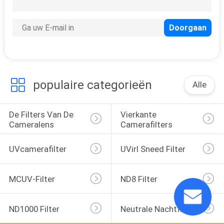
9
Veranderlijke
Neutrale
Dichtheidsfilter
populaire categorieën
Alle
De Filters Van De 
Vierkante 
10
Cameralens
Camerafilters
Cirkelpolarisatorfilter
UVcamerafilter
UVirl Sneed Filter
MCUV-Filter
ND8 Filter
ND1000 Filter
Neutrale Nachtfilter
7