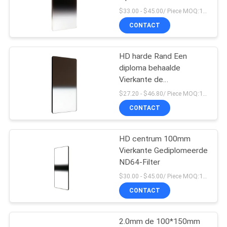
Vierkante de
$33.00 - $45.00/ Piece MOQ:100
Camerafilters van ND32
CONTACT
13
HD harde Rand Een
MCUV-Filter
diploma behaalde
Vierkante de
Camerafilters van ND2
$27.20 - $46.80/ Piece MOQ:100
CONTACT
HD centrum 100mm
9
Vierkante Gediplomeerde
ND64-Filter
ND8 filter
$30.00 - $45.00/ Piece MOQ:100
CONTACT
2.0mm de 100*150mm