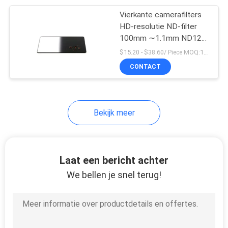
Vierkante camerafilters
12
HD-resolutie ND-filter
De neutrale Filter
100mm ∼1.1mm ND128
7 stop met coatings
$15.20 - $38.60/ Piece MOQ:100
van de
CONTACT
Dichtheidslens
Bekijk meer
16
Gediplomeerde
Laat een bericht achter
Neutrale
We bellen je snel terug!
Dichtheidsfilter