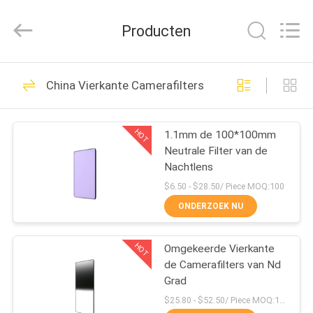
2026
Bright
Shadow
Producten
Technology
Ltd..
All
Rights
HUIS
Reserved.
24
China Vierkante Camerafilters
De Filters van de
PRODUCTEN
cameralens
HOT
1.1mm de 100*100mm
Neutrale Filter van de
ONGEVEER
Nachtlens
ONS
$6.50 - $28.50/ Piece MOQ:100
ONDERZOEK NU
13
FABRIEKSREIS
Vierkante
HOT
Omgekeerde Vierkante
de Camerafilters van Nd
KWALITEITSCONTROLE
Camerafilters
Grad
$25.80 - $52.50/ Piece MOQ:100