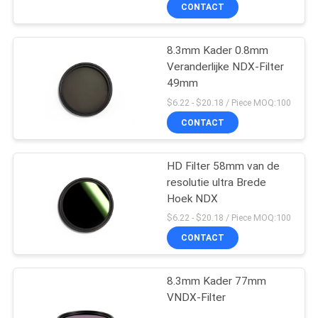
CONTACTEER
CONTACT
ONS
8.3mm Kader 0.8mm
Veranderlijke NDX-Filter
VERZOEK
49mm
OM
$6.22 - $20.18 / Piece MOQ:100
EEN
CONTACT
CITAAT
HD Filter 58mm van de
resolutie ultra Brede
SITEMAP
Hoek NDX
$6.22 - $20.18 / Piece MOQ:100
PRIVACY
CONTACT
POLICY
8.3mm Kader 77mm
VNDX-Filter