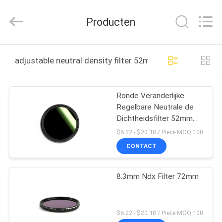
2026
Bright
Shadow
Producten
Technology
Ltd..
All
Rights
HUIS
Reserved.
adjustable neutral density filter 52mm online fabricage
PRODUCTEN
Ronde Veranderlijke
Regelbare Neutrale de
ONGEVEER
Dichtheidsfilter 52mm
ONS
van ND2-400
$6.22 - $20.18 / Piece MOQ:100
CONTACT
FABRIEKSREIS
8.3mm Ndx Filter 72mm
KWALITEITSCONTROLE
$6.22 - $20.18 / Piece MOQ:100