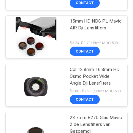
CONTACTEER
CONTACT
ONS
15mm HD ND8 PL Mavic
AIR Dji Lensfilters
VERZOEK
OM
$3.54- $3.73/ Piece MOQ:500
EEN
CONTACT
CITAAT
Cpl 12.8mm 16.8mm HD
Osmo Pocket Wide
SITEMAP
Angle Dji Lensfilters
$5.80 - $25.80/ Piece MOQ:500
PRIVACY
CONTACT
POLICY
23.7mm B270 Glas Mavic
2 de Lensfilters van
Gezoemdji