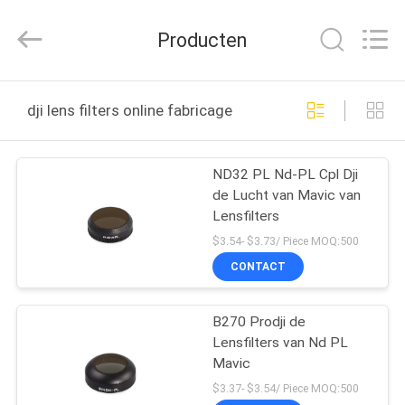
2025
Bright
Shadow
Producten
Technology
Ltd..
All
Rights
HUIS
Reserved.
dji lens filters online fabricage
PRODUCTEN
ND32 PL Nd-PL Cpl Dji
de Lucht van Mavic van
ONGEVEER
Lensfilters
ONS
$3.54- $3.73/ Piece MOQ:500
CONTACT
FABRIEKSREIS
B270 Prodji de
Lensfilters van Nd PL
KWALITEITSCONTROLE
Mavic
$3.37- $3.54/ Piece MOQ:500