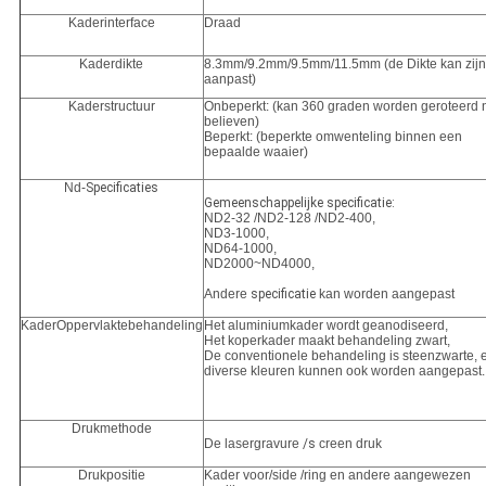
Kaderinterface
Draad
Kaderdikte
8.3mm/9.2mm/9.5mm/11.5mm (de Dikte kan zijn
aanpast)
Kaderstructuur
Onbeperkt: (kan 360 graden worden geroteerd 
believen)
Beperkt: (beperkte omwenteling binnen een
bepaalde waaier)
Nd-
Specificaties
Gemeenschappelijke specificatie:
ND2-32 /ND2-128 /ND2-400,
ND3-1000,
ND64-1000,
ND2000~ND4000,
Andere
specificatie
kan worden aangepast
KaderOppervlaktebehandeling
Het aluminiumkader wordt geanodiseerd,
Het koperkader maakt behandeling zwart,
De conventionele behandeling is steenzwarte, 
diverse kleuren kunnen ook worden aangepast.
Drukmethode
De lasergravure
/s
creen druk
Drukpositie
Kader voor/side /ring en andere aangewezen