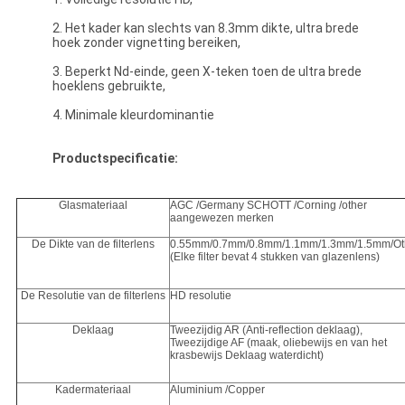
2. Het kader kan slechts van 8.3mm dikte, ultra brede
hoek zonder vignetting bereiken,
3. Beperkt Nd-einde, geen X-teken toen de ultra brede
hoeklens gebruikte,
4. Minimale kleurdominantie
Productspecificatie:
Glasmateriaal
AGC /Germany SCHOTT /Corning /other
aangewezen merken
De Dikte van de filterlens
0.55mm/0.7mm/0.8mm/1.1mm/1.3mm/1.5mm/Ot
(Elke filter bevat 4 stukken van glazenlens)
De Resolutie van de filterlens
HD resolutie
Deklaag
Tweezijdig AR (Anti-reflection deklaag),
Tweezijdige AF (maak, oliebewijs en van het
krasbewijs Deklaag waterdicht)
Kadermateriaal
Aluminium /Copper