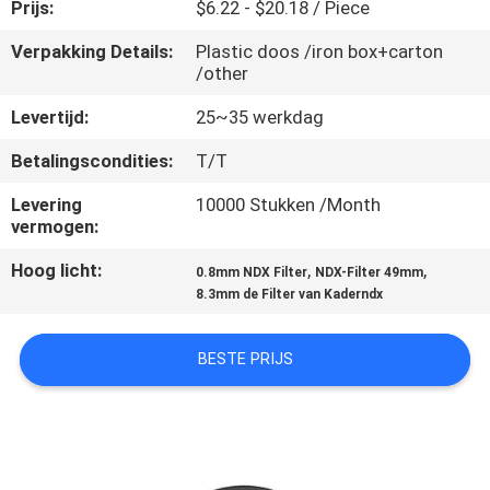
CONTACTEER
Prijs:
$6.22 - $20.18 / Piece
ONS
Verpakking Details:
Plastic doos /iron box+carton
/other
VERZOEK
Levertijd:
25~35 werkdag
OM
Betalingscondities:
T/T
EEN
Levering
10000 Stukken /Month
CITAAT
vermogen:
Hoog licht:
,
,
0.8mm NDX Filter
NDX-Filter 49mm
SITEMAP
8.3mm de Filter van Kaderndx
BESTE PRIJS
PRIVACY
POLICY