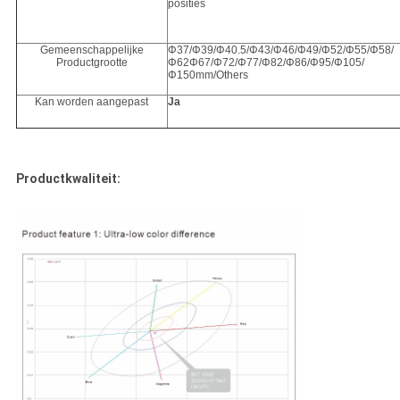
posities
Gemeenschappelijke
Φ37/Φ39/Φ40.5/Φ43/Φ46/Φ49/Φ52/Φ55/Φ58/
Productgrootte
Φ62Φ67/Φ72/Φ77/Φ82/Φ86/Φ95/Φ105/
Φ150mm/Others
Kan worden aangepast
Ja
Productkwaliteit: