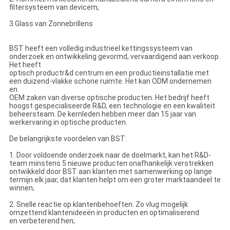
filtersysteem van devicem,
3.Glass van Zonnebrillens
BST heeft een volledig industrieel kettingssysteem van
onderzoek en ontwikkeling gevormd, vervaardigend aan verkoop.
Het heeft
optisch productr&d centrum en een productieinstallatie met
een duizend-vlakke schone ruimte. Het kan ODM ondernemen
en
OEM zaken van diverse optische producten. Het bedrijf heeft
hoogst gespecialiseerde R&D, een technologie en een kwaliteit
beheersteam. De kernleden hebben meer dan 15 jaar van
werkervaring in optische producten.
De belangrijkste voordelen van BST:
1. Door voldoende onderzoek naar de doelmarkt, kan het R&D-
team minstens 5 nieuwe producten onafhankelijk verstrekken
ontwikkeld door BST aan klanten met samenwerking op lange
termijn elk jaar, dat klanten helpt om een groter marktaandeel te
winnen;
2. Snelle reactie op klantenbehoeften. Zo vlug mogelijk
omzettend klantenideeën in producten en optimaliserend
en verbeterend hen;