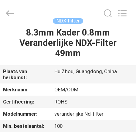
2026
Bright
Shadow
Technology
Ltd..
NDX-Filter
All
Rights
8.3mm Kader 0.8mm
HUIS
Reserved.
Veranderlijke NDX-Filter
PRODUCTEN
49mm
ONGEVEER
Plaats van
HuiZhou, Guangdong, China
herkomst:
ONS
Merknaam:
OEM/ODM
FABRIEKSREIS
Certificering:
ROHS
Modelnummer:
veranderlijke Nd-filter
KWALITEITSCONTROLE
Min. bestelaantal:
100