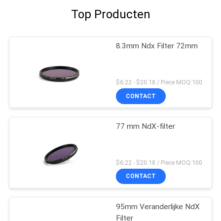
Top Producten
8.3mm Ndx Filter 72mm
$6.22 - $20.18 / Piece MOQ:100
CONTACT
77 mm NdX-filter
$6.22 - $20.18 / Piece MOQ:100
CONTACT
95mm Veranderlijke NdX
Filter