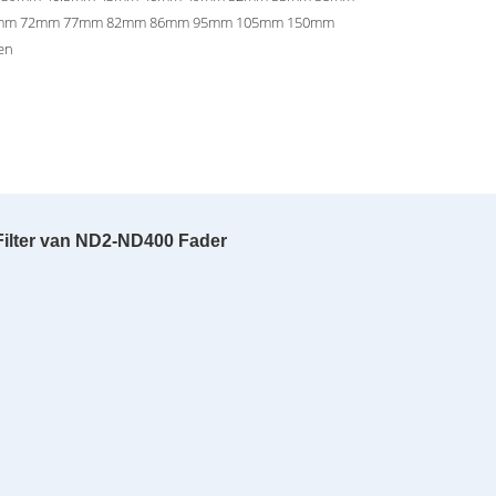
7mm 72mm 77mm 82mm 86mm 95mm 105mm 150mm
en
ilter
van ND2-ND400 Fader