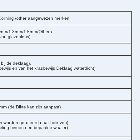
rning /other aangewezen merken
1mm/1.3mm/1.5mm/Others
 van glazenlens)
 bij de deklaag),
bewijs en van het krasbewijs Deklaag waterdicht)
 (de Dikte kan zijn aanpast)
n worden geroteerd naar believen)
eling binnen een bepaalde waaier)