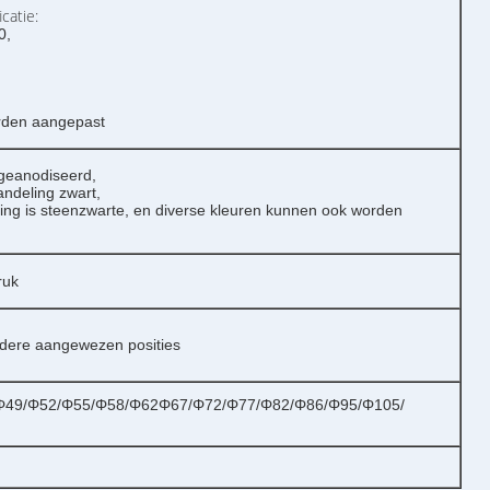
catie:
0,
rden aangepast
geanodiseerd,
ndeling zwart,
ing is steenzwarte, en diverse kleuren kunnen ook worden
ruk
ndere aangewezen posities
Φ49/Φ52/Φ55/Φ58/Φ62Φ67/Φ72/Φ77/Φ82/Φ86/Φ95/Φ105/