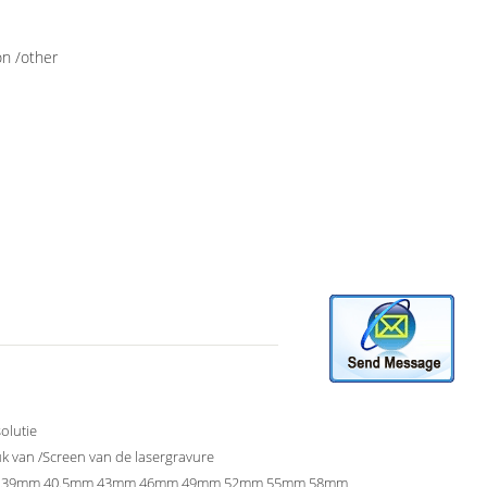
on /other
olutie
k van /Screen van de lasergravure
 39mm 40.5mm 43mm 46mm 49mm 52mm 55mm 58mm