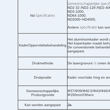
Gemeenschappelijke specifi
ND2-32 /ND2-128 /ND2-40
ND3-1000,
Specificaties
Nd-
ND64-1000,
ND2000~ND4000,
specificatie
Andere
kan wo
Het aluminiumkader wordt 
Het koperkader maakt beha
KaderOppervlaktebehandeling
De conventionele behandel
aangepast.
/s
Drukmethode
De lasergravure
creen d
Drukpositie
Kader voor/side /ring en a
Gemeenschappelijke
Φ37/Φ39/Φ40.5/Φ43/Φ46/
Productgrootte
Φ150mm/Others
Kan worden aangepast
Ja