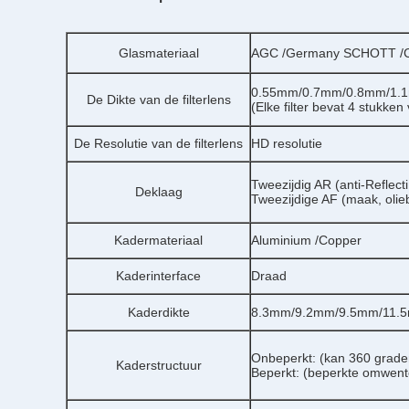
Glasmateriaal
AGC /Germany SCHOTT /Co
0.55mm/0.7mm/0.8mm/1.
De Dikte van de filterlens
(Elke filter bevat 4 stukken
De Resolutie van de filterlens
HD resolutie
Tweezijdig AR (anti-Reflecti
Deklaag
Tweezijdige AF (maak, olie
Kadermateriaal
Aluminium /Copper
Kaderinterface
Draad
Kaderdikte
8.3mm/9.2mm/9.5mm/11.5mm
Onbeperkt: (kan 360 grade
Kaderstructuur
Beperkt: (beperkte omwent