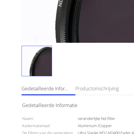
Gedetailleerde Informatie
Productomschrijving
Gedetailleerde Informatie
Naam:
veranderlijke Nd-filter
Kadermateriaal:
Aluminium /Copper
De Filters van de cameralens:
Ultra Slanke ND2-ND400 Fader 4