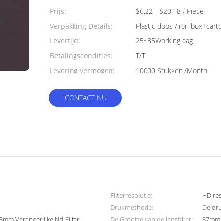
Prijs:
$6.22 - $20.18 / Piece
Verpakking Details:
Plastic doos /iron box+cart
Levertijd:
25~35Working dag
Betalingscondities:
T/T
Levering vermogen:
10000 Stukken /Month
CONTACT NU
Filterresolutie:
HD res
Drukmethode:
De dru
3mm Veranderlijke Nd-Filter
De Grootte van de lensfilter:
37mm