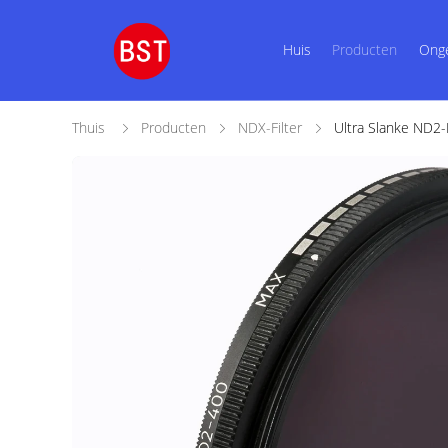
Huis
Producten
Ong
Thuis
Producten
NDX-Filter
Ultra Slanke ND2-