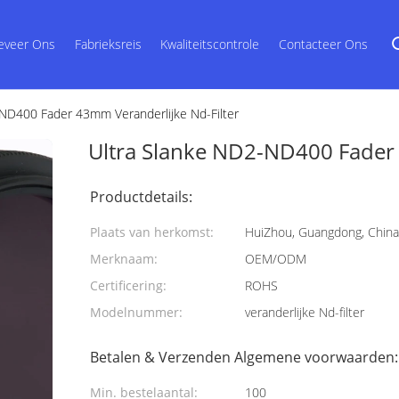
eveer Ons
Fabrieksreis
Kwaliteitscontrole
Contacteer Ons
ND400 Fader 43mm Veranderlijke Nd-Filter
Ultra Slanke ND2-ND400 Fader 
Productdetails:
Plaats van herkomst:
HuiZhou, Guangdong, China
Merknaam:
OEM/ODM
Certificering:
ROHS
Modelnummer:
veranderlijke Nd-filter
Betalen & Verzenden Algemene voorwaarden:
Min. bestelaantal:
100