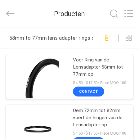
2026
Bright
Shadow
Producten
Technology
Ltd..
All
Rights
HUIS
Reserved.
58mm to 77mm lens adapter rings online fabricage
PRODUCTEN
Voer Ring van de
Lensadapter 58mm tot
ONGEVEER
77mm op
ONS
$4.50 - $17.50/ Piece MOQ:100
CONTACT
FABRIEKSREIS
Oem 72mm tot 82mm
voert de Ringen van de
KWALITEITSCONTROLE
Lensadapter op
$4.50 - $17.50/ Piece MOQ:100