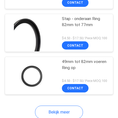
CONTACTEER
CONTACT
ONS
Stap - onderaan Ring
82mm tot 77mm
VERZOEK
OM
$4.50 - $17.50/ Piece MOQ:100
EEN
CONTACT
CITAAT
49mm tot 82mm voeren
Ring op
SITEMAP
$4.50 - $17.50/ Piece MOQ:100
PRIVACY
CONTACT
POLICY
Bekijk meer