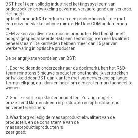
BST heeft een volledig industrieel kettingssysteem van
onderzoek en ontwikkeling gevormd, vervaardigend aan verkoop.
Het heeft
optisch productr&d centrum en een productieinstallatie met
een duizend-vlakke schone ruimte. Het kan ODM ondernemen
en
OEM zaken van diverse optische producten. Het bedrijf heeft
hoogst gespecialiseerde R&D, een technologie en een kwaliteit
beheersteam. De kernleden hebben meer dan 15 jaar van
werkervaring in optische producten.
De belangrijkste voordelen van BST:
1. Door voldoende onderzoek naar de doelmarkt, kan het R&D-
team minstens 5 nieuwe producten onafhankelijk verstrekken
ontwikkeld door BST aan klanten met samenwerking op lange
termijn elk jaar, dat klanten helpt om een groter marktaandeel te
winnen;
2. Snelle reactie op klantenbehoeften. Zo vlug mogelijk
omzettend klantenideeën in producten en optimaliserend
en verbeterend hen;
3. Waarborg volledig de massaproduktiekwaliteit van de
producten, en de consistentie van de
massaproduktieproducten is
zeer goed;