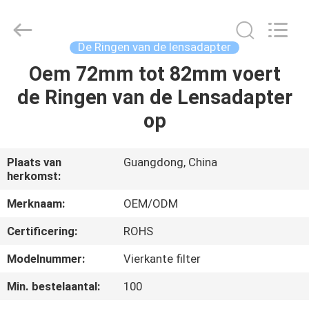
2026
Bright
Shadow
Technology
Ltd..
De Ringen van de lensadapter
All
Rights
Oem 72mm tot 82mm voert
HUIS
Reserved.
de Ringen van de Lensadapter
PRODUCTEN
op
ONGEVEER
Plaats van
Guangdong, China
herkomst:
ONS
Merknaam:
OEM/ODM
FABRIEKSREIS
Certificering:
ROHS
Modelnummer:
Vierkante filter
KWALITEITSCONTROLE
Min. bestelaantal:
100