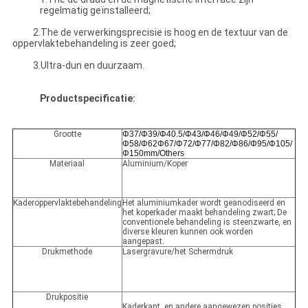
regelmatig geïnstalleerd;
2.The de verwerkingsprecisie is hoog en de textuur van de
oppervlaktebehandeling is zeer goed;
3.Ultra-dun en duurzaam.
Productspecificatie:
Grootte
Φ37/Φ39/Φ40.5/Φ43/Φ46/Φ49/Φ52/Φ55/
Φ58/Φ62Φ67/Φ72/Φ77/Φ82/Φ86/Φ95/Φ105/
Φ150mm/Others
Materiaal
Aluminium/Koper
Kaderoppervlaktebehandeling
Het aluminiumkader wordt geanodiseerd en
het koperkader maakt behandeling zwart; De
conventionele behandeling is steenzwarte, en
diverse kleuren kunnen ook worden
aangepast.
Drukmethode
Lasergravure/het Schermdruk
Drukpositie
Kaderkant, en andere aangewezen posities