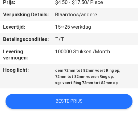
CONTACTEER
Prijs:
$4.50 - $17.50/ Piece
ONS
Verpakking Details:
Blaardoos/andere
Levertijd:
15~25 werkdag
VERZOEK
Betalingscondities:
T/T
OM
Levering
100000 Stukken /Month
EEN
vermogen:
CITAAT
Hoog licht:
,
oem 72mm tot 82mm voert Ring op
,
72mm tot 82mm voeren Ring op
SITEMAP
sgs voert Ring 72mm tot 82mm op
BESTE PRIJS
PRIVACY
POLICY