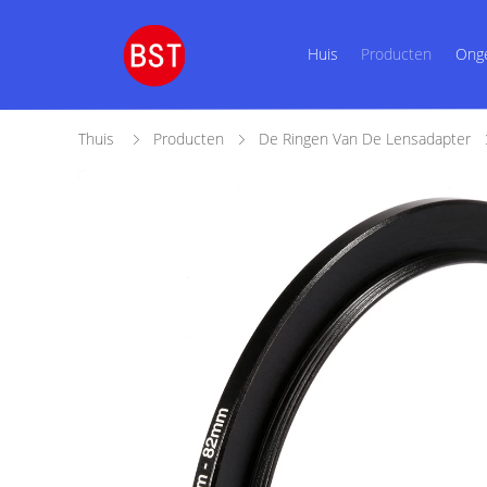
Huis
Producten
Ong
Thuis
Producten
De Ringen Van De Lensadapter