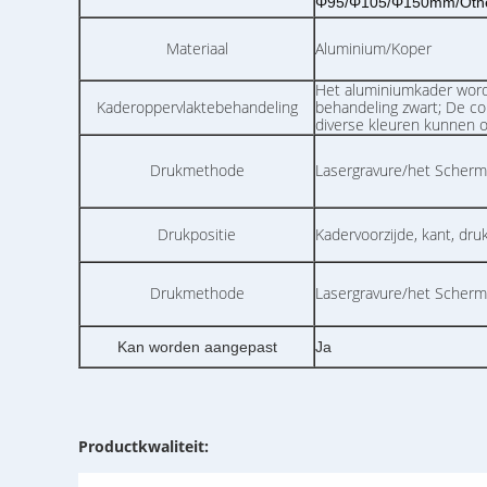
Φ95/Φ105/Φ150mm/Oth
Materiaal
Aluminium/Koper
Het aluminiumkader word
Kaderoppervlaktebehandeling
behandeling zwart; De co
diverse kleuren kunnen 
Drukmethode
Lasergravure/het Scher
Drukpositie
Kadervoorzijde, kant, dr
Drukmethode
Lasergravure/het Scher
Kan worden aangepast
Ja
Productkwaliteit: