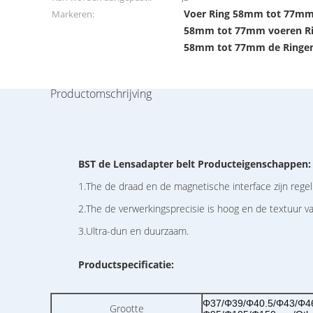
Voer Ring 58mm tot 77m
Markeren:
58mm tot 77mm voeren R
58mm tot 77mm de Ringen
Productomschrijving
BST
de Lensadapter belt
Producteigenschappen:
1.The de draad en de magnetische interface zijn regel
2.The de verwerkingsprecisie is hoog en de textuur van 
3.Ultra-dun en duurzaam.
Productspecificatie:
Φ37/Φ39/Φ40.5/Φ43/Φ4
Grootte