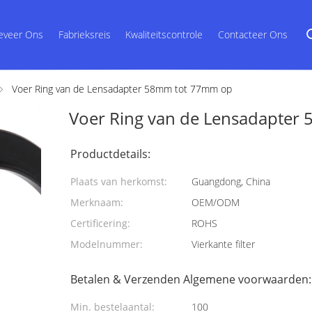
eveer Ons
Fabrieksreis
Kwaliteitscontrole
Contacteer Ons
Voer Ring van de Lensadapter 58mm tot 77mm op
Voer Ring van de Lensadapter
Productdetails:
Plaats van herkomst:
Guangdong, China
Merknaam:
OEM/ODM
Certificering:
ROHS
Modelnummer:
Vierkante filter
Betalen & Verzenden Algemene voorwaarden:
Min. bestelaantal:
100