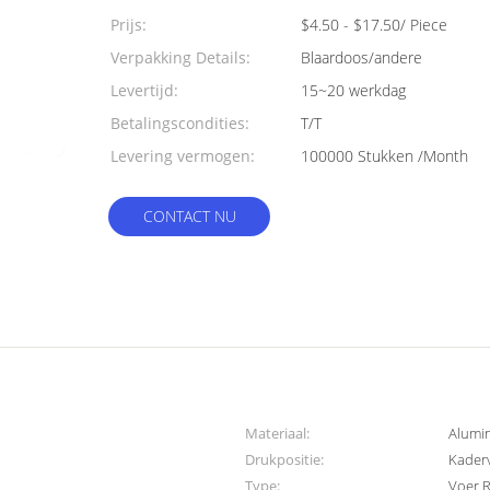
Prijs:
$4.50 - $17.50/ Piece
Verpakking Details:
Blaardoos/andere
Levertijd:
15~20 werkdag
Betalingscondities:
T/T
Levering vermogen:
100000 Stukken /Month
CONTACT NU
Materiaal:
Alumi
Drukpositie:
Kaderv
Type:
Voer 