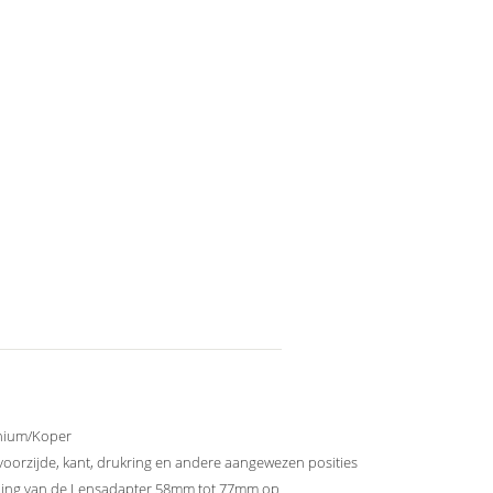
nium/Koper
oorzijde, kant, drukring en andere aangewezen posities
Ring van de Lensadapter 58mm tot 77mm op