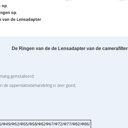
m op
,
ingen op
,
 van de Lensadapter
De Ringen van de de Lensadapter van de camerafilter
matig geïnstalleerd;
de oppervlaktebehandeling is zeer goed;
6/Φ49/Φ52/Φ55/Φ58/Φ62Φ67/Φ72/Φ77/Φ82/Φ86/