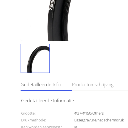
Gedetailleerde Informatie
Productomschrijving
Gedetailleerde Informatie
Grootte:
Φ37-Φ150/Others
Drukmethode:
Lasergravure/het schermdruk
Kan worden aangepast.:
Ja