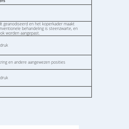
ers
t geanodiseerd en het koperkader maakt
nventionele behandeling is steenzwarte, en
ook worden aangepast.
mdruk
ukring en andere aangewezen posities
mdruk