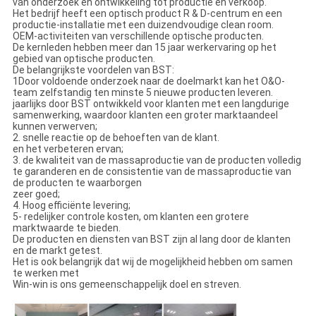
van onderzoek en ontwikkeling tot productie en verkoop.
Het bedrijf heeft een optisch product R & D-centrum en een
productie-installatie met een duizendvoudige clean room.
OEM-activiteiten van verschillende optische producten.
De kernleden hebben meer dan 15 jaar werkervaring op het
gebied van optische producten.
De belangrijkste voordelen van BST:
1Door voldoende onderzoek naar de doelmarkt kan het O&O-
team zelfstandig ten minste 5 nieuwe producten leveren.
jaarlijks door BST ontwikkeld voor klanten met een langdurige
samenwerking, waardoor klanten een groter marktaandeel
kunnen verwerven;
2. snelle reactie op de behoeften van de klant.
en het verbeteren ervan;
3. de kwaliteit van de massaproductie van de producten volledig
te garanderen en de consistentie van de massaproductie van
de producten te waarborgen
zeer goed;
4. Hoog efficiënte levering;
5- redelijker controle kosten, om klanten een grotere
marktwaarde te bieden.
De producten en diensten van BST zijn al lang door de klanten
en de markt getest.
Het is ook belangrijk dat wij de mogelijkheid hebben om samen
te werken met
Win-win is ons gemeenschappelijk doel en streven.