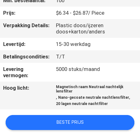
Min. bestelaantal:
100
CONTACTEER
ONS
Prijs:
$6.34 - $26.87/ Piece
Verpakking Details:
Plastic doos/ijzeren
doos+karton/anders
VERZOEK
OM
Levertijd:
15-30 werkdag
EEN
Betalingscondities:
T/T
CITAAT
Levering
5000 stuks/maand
vermogen:
SITEMAP
Hoog licht:
Magnetisch raam Neutraal nachtelijk
lensfilter
,
,
Nano-gecoate neutrale nachtlensfilter
PRIVACY
20 lagen neutrale nachtfilter
POLICY
BESTE PRIJS