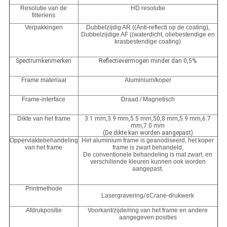
Resolutie van de
HD resolutie
filterlens
Verpakkingen
Dubbelzijdig AR ((Anti-reflecti op de coating),
Dubbelzijdige AF ((waterdicht, oliebestendige en
krasbestendige coating)
Spectrumkenmerken
Reflectievermogen minder dan 0,5%
Frame materiaal
Aluminium/koper
Frame-interface
Draad / Magnetisch
Dikte van het frame
3.1 mm,3.9 mm,5.5 mm,50,8 mm,5.9 mm,6.7
mm,7.0 mm
(De dikte kan worden aangepast)
Oppervlaktebehandeling
Het aluminium frame is geanodiseerd, het koper
van het frame
frame is zwart behandeld,
De conventionele behandeling is mat zwart, en
verschillende kleuren kunnen ook worden
aangepast.
Printmethode
Lasergravering
/s
Crane-drukwerk
Afdrukpositie
Voorkant/zijde/ring van het frame en andere
aangegeven posities