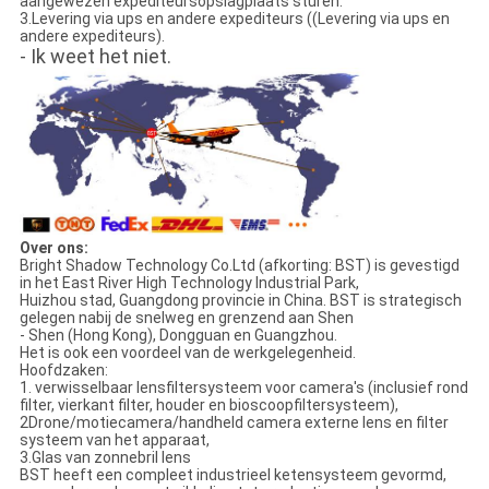
aangewezen expediteursopslagplaats sturen.
3.Levering via ups en andere expediteurs ((Levering via ups en
andere expediteurs).
- Ik weet het niet.
Over ons:
Bright Shadow Technology Co.Ltd (afkorting: BST) is gevestigd
in het East River High Technology Industrial Park,
Huizhou stad, Guangdong provincie in China. BST is strategisch
gelegen nabij de snelweg en grenzend aan Shen
- Shen (Hong Kong), Dongguan en Guangzhou.
Het is ook een voordeel van de werkgelegenheid.
Hoofdzaken:
1. verwisselbaar lensfiltersysteem voor camera's (inclusief rond
filter, vierkant filter, houder en bioscoopfiltersysteem),
2Drone/motiecamera/handheld camera externe lens en filter
systeem van het apparaat,
3.Glas van zonnebril lens
BST heeft een compleet industrieel ketensysteem gevormd,