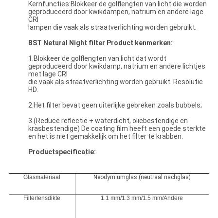
Kernfuncties:Blokkeer de golflengten van licht die worden
geproduceerd door kwikdampen, natrium en andere lage
CRI
lampen die vaak als straatverlichting worden gebruikt.
BST Netural Night filter Product kenmerken:
1.Blokkeer de golflengten van licht dat wordt
geproduceerd door kwikdamp, natrium en andere lichtjes
met lage CRI
die vaak als straatverlichting worden gebruikt. Resolutie
HD.
2.Het filter bevat geen uiterlijke gebreken zoals bubbels;
3.(Reduce reflectie + waterdicht, oliebestendige en
krasbestendige) De coating film heeft een goede sterkte
en het is niet gemakkelijk om het filter te krabben.
Productspecificatie:
Glasmateriaal
Neodymiumglas (neutraal nachglas)
Filterlensdikte
1.1 mm/1.3 mm/1.5 mm/Andere