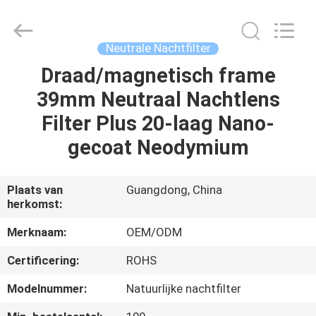
2026
Bright
Shadow
Technology
Ltd..
Neutrale Nachtfilter
All
Rights
Draad/magnetisch frame
HUIS
Reserved.
39mm Neutraal Nachtlens
PRODUCTEN
Filter Plus 20-laag Nano-
gecoat Neodymium
ONGEVEER
ONS
Plaats van
Guangdong, China
herkomst:
FABRIEKSREIS
Merknaam:
OEM/ODM
Certificering:
ROHS
KWALITEITSCONTROLE
Modelnummer:
Natuurlijke nachtfilter