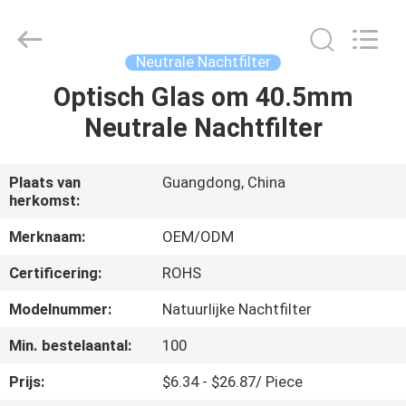
2026
Bright
Shadow
Technology
Ltd..
Neutrale Nachtfilter
All
Rights
Optisch Glas om 40.5mm
HUIS
Reserved.
Neutrale Nachtfilter
PRODUCTEN
Plaats van
Guangdong, China
herkomst:
ONGEVEER
ONS
Merknaam:
OEM/ODM
Certificering:
ROHS
FABRIEKSREIS
Modelnummer:
Natuurlijke Nachtfilter
Min. bestelaantal:
100
KWALITEITSCONTROLE
Prijs:
$6.34 - $26.87/ Piece