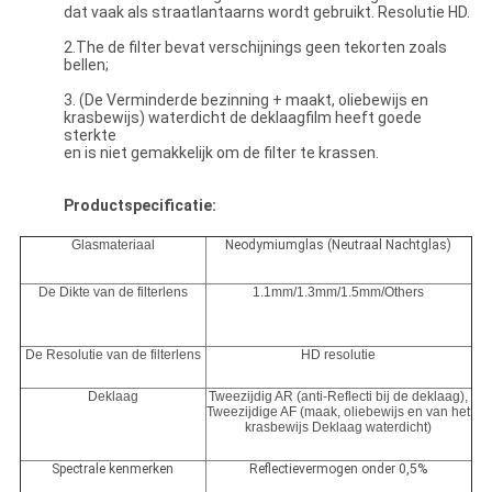
dat vaak als straatlantaarns wordt gebruikt. Resolutie HD.
2.The de filter bevat verschijnings geen tekorten zoals
bellen;
3. (De Verminderde bezinning + maakt, oliebewijs en
krasbewijs) waterdicht de deklaagfilm heeft goede
sterkte
en is niet gemakkelijk om de filter te krassen.
Productspecificatie:
Glasmateriaal
Neodymiumglas (Neutraal Nachtglas)
De Dikte van de filterlens
1.1mm/1.3mm/1.5mm/Others
De Resolutie van de filterlens
HD resolutie
Deklaag
Tweezijdig AR (anti-Reflecti bij de deklaag),
Tweezijdige AF (maak, oliebewijs en van het
krasbewijs Deklaag waterdicht)
Spectrale kenmerken
Reflectievermogen onder 0,5%