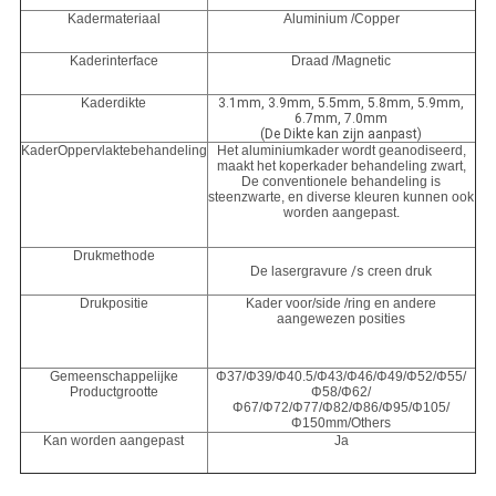
Kadermateriaal
Aluminium /Copper
Kaderinterface
Draad /Magnetic
Kaderdikte
3.1mm, 3.9mm, 5.5mm, 5.8mm, 5.9mm,
6.7mm, 7.0mm
(De Dikte kan zijn aanpast)
KaderOppervlaktebehandeling
Het aluminiumkader wordt geanodiseerd,
maakt het koperkader behandeling zwart,
De conventionele behandeling is
steenzwarte, en diverse kleuren kunnen ook
worden aangepast.
Drukmethode
De lasergravure
/s
creen druk
Drukpositie
Kader voor/side /ring en andere
aangewezen posities
Gemeenschappelijke
Φ37/Φ39/Φ40.5/Φ43/Φ46/Φ49/Φ52/Φ55/
Productgrootte
Φ58/Φ62/
Φ67/Φ72/Φ77/Φ82/Φ86/Φ95/Φ105/
Φ150mm/Others
Kan worden aangepast
Ja