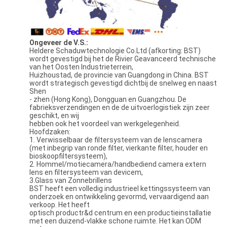
Ongeveer de V.S.:
Heldere Schaduwtechnologie Co.Ltd (afkorting: BST)
wordt gevestigd bij het de Rivier Geavanceerd technische
van het Oosten Industrieterrein,
Huizhoustad, de provincie van Guangdong in China. BST
wordt strategisch gevestigd dichtbij de snelweg en naast
Shen
- zhen (Hong Kong), Dongguan en Guangzhou. De
fabrieksverzendingen en de de uitvoerlogistiek zijn zeer
geschikt, en wij
hebben ook het voordeel van werkgelegenheid.
Hoofdzaken:
1. Verwisselbaar de filtersysteem van de lenscamera
(met inbegrip van ronde filter, vierkante filter, houder en
bioskoopfiltersysteem),
2. Hommel/motiecamera/handbediend camera extern
lens en filtersysteem van devicem,
3.Glass van Zonnebrillens
BST heeft een volledig industrieel kettingssysteem van
onderzoek en ontwikkeling gevormd, vervaardigend aan
verkoop. Het heeft
optisch productr&d centrum en een productieinstallatie
met een duizend-vlakke schone ruimte. Het kan ODM