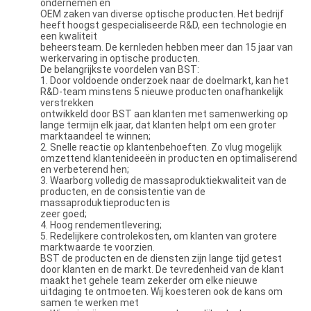
ondernemen en
OEM zaken van diverse optische producten. Het bedrijf
heeft hoogst gespecialiseerde R&D, een technologie en
een kwaliteit
beheersteam. De kernleden hebben meer dan 15 jaar van
werkervaring in optische producten.
De belangrijkste voordelen van BST:
1. Door voldoende onderzoek naar de doelmarkt, kan het
R&D-team minstens 5 nieuwe producten onafhankelijk
verstrekken
ontwikkeld door BST aan klanten met samenwerking op
lange termijn elk jaar, dat klanten helpt om een groter
marktaandeel te winnen;
2. Snelle reactie op klantenbehoeften. Zo vlug mogelijk
omzettend klantenideeën in producten en optimaliserend
en verbeterend hen;
3. Waarborg volledig de massaproduktiekwaliteit van de
producten, en de consistentie van de
massaproduktieproducten is
zeer goed;
4. Hoog rendementlevering;
5. Redelijkere controlekosten, om klanten van grotere
marktwaarde te voorzien.
BST de producten en de diensten zijn lange tijd getest
door klanten en de markt. De tevredenheid van de klant
maakt het gehele team zekerder om elke nieuwe
uitdaging te ontmoeten. Wij koesteren ook de kans om
samen te werken met