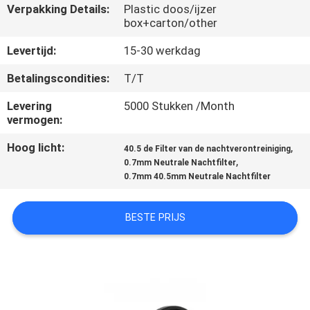
CONTACTEER
Verpakking Details:
Plastic doos/ijzer
box+carton/other
ONS
Levertijd:
15-30 werkdag
VERZOEK
Betalingscondities:
T/T
OM
Levering
5000 Stukken /Month
EEN
vermogen:
CITAAT
Hoog licht:
,
40.5 de Filter van de nachtverontreiniging
,
0.7mm Neutrale Nachtfilter
0.7mm 40.5mm Neutrale Nachtfilter
SITEMAP
BESTE PRIJS
PRIVACY
POLICY