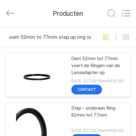
2026
Bright
Shadow
Producten
Technology
Ltd..
All
Rights
HUIS
Reserved.
oem 52mm to 77mm step up ring online fabricage
PRODUCTEN
Oem 52mm tot 77mm
voert de Ringen van de
ONGEVEER
Lensadapter op
ONS
$4.50 - $17.50/ Piece MOQ:100
CONTACT
FABRIEKSREIS
Stap - onderaan Ring
82mm tot 77mm
KWALITEITSCONTROLE
$4.50 - $17.50/ Piece MOQ:100