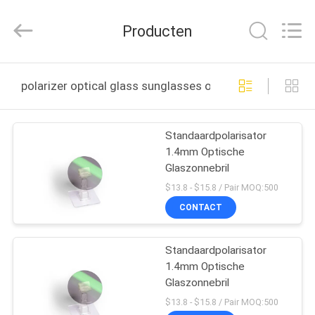
2026
Bright
Shadow
Producten
Technology
Ltd..
All
Rights
HUIS
Reserved.
polarizer optical glass sunglasses online fabricage
PRODUCTEN
Standaardpolarisator
1.4mm Optische
ONGEVEER
Glaszonnebril
ONS
$13.8 - $15.8 / Pair MOQ:500
CONTACT
FABRIEKSREIS
Standaardpolarisator
1.4mm Optische
KWALITEITSCONTROLE
Glaszonnebril
$13.8 - $15.8 / Pair MOQ:500