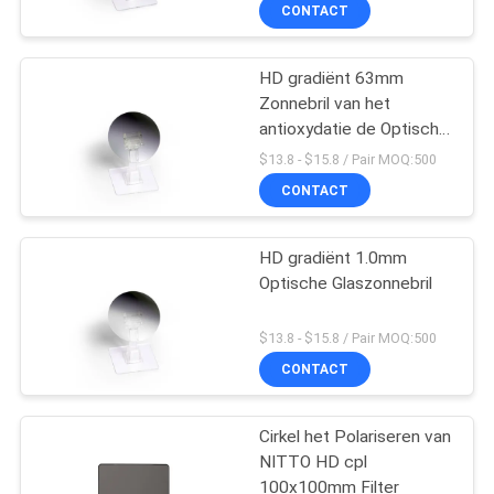
CONTACTEER
CONTACT
ONS
HD gradiënt 63mm
Zonnebril van het
VERZOEK
antioxydatie de Optische
OM
Glas
$13.8 - $15.8 / Pair MOQ:500
EEN
CONTACT
CITAAT
HD gradiënt 1.0mm
Optische Glaszonnebril
SITEMAP
$13.8 - $15.8 / Pair MOQ:500
PRIVACY
CONTACT
POLICY
Cirkel het Polariseren van
NITTO HD cpl
100x100mm Filter