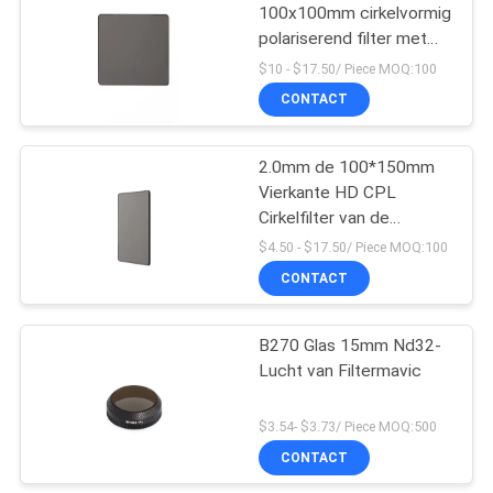
100x100mm cirkelvormig
polariserend filter met
vierkant CPL-filter
$10 - $17.50/ Piece MOQ:100
CONTACT
2.0mm de 100*150mm
Vierkante HD CPL
Cirkelfilter van de
Polarisatorlens
$4.50 - $17.50/ Piece MOQ:100
CONTACT
B270 Glas 15mm Nd32-
Lucht van Filtermavic
$3.54- $3.73/ Piece MOQ:500
CONTACT