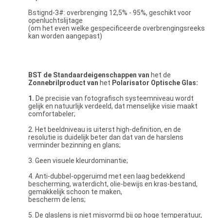
Bstignd-3#: overbrenging 12,5% - 95%, geschikt voor
openluchtslijtage
(om het even welke gespecificeerde overbrengingsreeks
kan worden aangepast)
BST
de Standaard
eigenschappen
van
het de
Zonnebril
product
van
het
Polarisator Optische Glas
:
1.
De precisie van fotografisch systeemniveau wordt
gelijk en natuurlijk verdeeld, dat menselijke visie maakt
comfortabeler;
2. Het beeldniveau is uiterst high-definition, en de
resolutie is duidelijk beter dan dat van de harslens
verminder bezinning en glans;
3. Geen visuele kleurdominantie;
4. Anti-dubbel-opgeruimd met een laag bedekkend
bescherming, waterdicht, olie-bewijs en kras-bestand,
gemakkelijk schoon te maken,
bescherm de lens;
5. De glaslens is niet misvormd bij op hoge temperatuur,