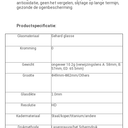
antioxidatie, geen het vergelen, slijtage op lange termijn,
gezonde de ogenbescherming.
Productspecificatie:
Glasmateriaal
Gehard glasse
Kromming
0
Gewicht
ongeveer 10.2g (verwijzingslens A: 58mm, B:
57mm, ED: 65.5mm)
Grootte
Φ49mm-Φ82mm/Others
Glasdikte
1.0mm
Resolutie
HD
Kadermateriaal
Staal/koper/titanium/andere
Drukmethode
Lasergravure/het Schermdruk