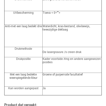
UVbescherming
Toeva < 0="">
Anti-met een laag bedekt drie
Waterdicht, kras-bestand, olie-bewijs,
tweezijdige deklaag
Drukmethode
De lasergravure
/s
creen druk
Drukpositie
Kader voor/side /ring en andere aangewezen
posities
Met een laag bedekte
Groene of purperrode facultatief
weerspiegelende kleur
Kan worden aangepast
Ja
Product dat verpakt: