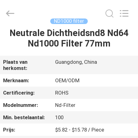
2026
Bright
Shadow
Technology
Ltd..
ND1000 filter
All
Rights
Neutrale Dichtheidsnd8 Nd64
HUIS
Reserved.
Nd1000 Filter 77mm
PRODUCTEN
Plaats van
Guangdong, China
herkomst:
ONGEVEER
ONS
Merknaam:
OEM/ODM
Certificering:
ROHS
FABRIEKSREIS
Modelnummer:
Nd-Filter
Min. bestelaantal:
100
KWALITEITSCONTROLE
Prijs:
$5.82 - $15.78 / Piece