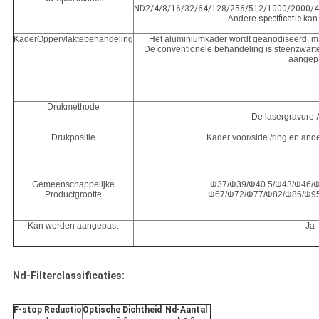
ND2/4/8/16/32/64/128/256/512/1000/2000/
Andere
specificatie
kan
KaderOppervlaktebehandeling
Het aluminiumkader wordt geanodiseerd, ma
De conventionele behandeling is steenzwart
aangepa
Drukmethode
De lasergravure
Drukpositie
Kader voor/side /ring en an
Gemeenschappelijke
Φ37/Φ39/Φ40.5/Φ43/Φ46/
Productgrootte
Φ67/Φ72/Φ77/Φ82/Φ86/Φ9
Kan worden aangepast
Ja
Nd-Filterclassificaties:
F-stop Reductio
Optische Dichtheid
Nd-Aantal