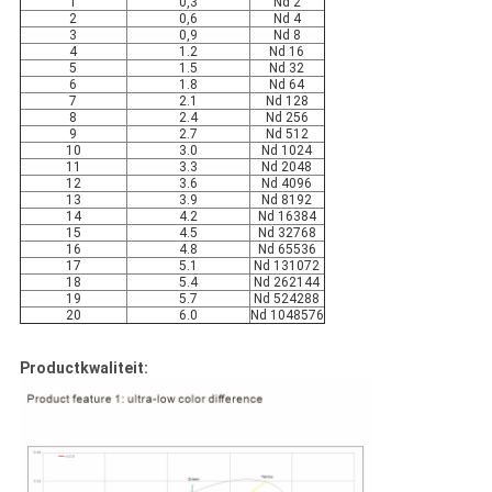
1
0,3
Nd 2
2
0,6
Nd 4
3
0,9
Nd 8
4
1.2
Nd 16
5
1.5
Nd 32
6
1.8
Nd 64
7
2.1
Nd 128
8
2.4
Nd 256
9
2.7
Nd 512
10
3.0
Nd 1024
11
3.3
Nd 2048
12
3.6
Nd 4096
13
3.9
Nd 8192
14
4.2
Nd 16384
15
4.5
Nd 32768
16
4.8
Nd 65536
17
5.1
Nd 131072
18
5.4
Nd 262144
19
5.7
Nd 524288
20
6.0
Nd 1048576
Productkwaliteit: