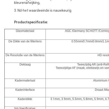
kleurenafwijking,
3. Nd-het waardeeinde is nauwkeurig.
Productspecificatie:
Glasmateriaal
AGC /Germany SCHOTT /Corning
De Dikte van de filterlens
0.55mm/0.7mm/0.8mm/1.1m
De Resolutie van de filterlens
HD resol
Deklaag
Tweezijdig AR (anti-Refl
Tweezijdige AF (maak, oliebewijs en van
Kadermateriaal
Aluminium 
Kaderinterface
Draad /Ma
Kaderdikte
3.1mm, 3.9mm, 5.5mm, 5.8mm, 5.9mm, 6.7m
Nd-
Specificaties