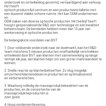
onderzoek en ontwikkeling gevormd, vervaardigend aan verkoop.
Het heeft
optisch productr&d centrum en een productieinstallatie met
een duizend-vlakke schone ruimte. Het kan ODM ondernemen
en
OEM zaken van diverse optische producten. Het bedrijf heeft
hoogst gespecialiseerde R&D, een technologie en een kwaliteit
beheersteam. De kernleden hebben meer dan 15 jaar van
werkervaring in optische producten.
De belangrijkste voordelen van BST:
1. Door voldoende onderzoek naar de doelmarkt, kan het R&D-
team minstens 5 nieuwe producten onafhankelijk verstrekken
ontwikkeld door BST aan klanten met samenwerking op lange
termijn elk jaar, dat klanten helpt om een groter marktaandeel te
winnen;
2. Snelle reactie op klantenbehoeften. Zo vlug mogelijk
omzettend klantenideeën in producten en optimaliserend
en verbeterend hen;
3. Waarborg volledig de massaproduktiekwaliteit van de
producten, en de consistentie van de
massaproduktieproducten is
zeer goed;
4. Hoog rendementlevering;