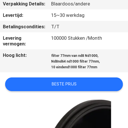
CONTACTEER
Verpakking Details:
Blaardoos/andere
ONS
Levertijd:
15~30 werkdag
Betalingscondities:
T/T
VERZOEK
Levering
100000 Stukken /Month
OM
vermogen:
EEN
Hoog licht:
,
filter 77mm van nd8 Nd1000
CITAAT
,
Nd8nd64 nd1000 filter 77mm
10 eindend1000 filter 77mm
SITEMAP
BESTE PRIJS
PRIVACY
POLICY