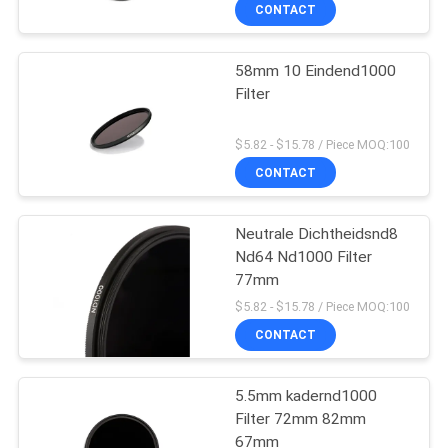
Camera Lens Exposure
CONTACTEER
CONTACT
Filter
ONS
58mm 10 Eindend1000
Filter
VERZOEK
OM
$5.82 - $15.78 / Piece MOQ:100
EEN
CONTACT
CITAAT
Neutrale Dichtheidsnd8
Nd64 Nd1000 Filter
SITEMAP
77mm
$5.82 - $15.78 / Piece MOQ:100
PRIVACY
CONTACT
POLICY
5.5mm kadernd1000
Filter 72mm 82mm
67mm