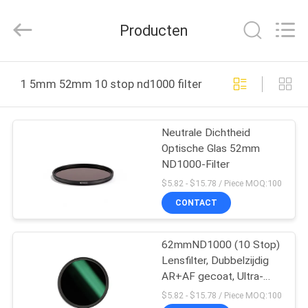
2026
Bright
Shadow
Producten
Technology
Ltd..
All
Rights
HUIS
Reserved.
1 5mm 52mm 10 stop nd1000 filter online fabricage
PRODUCTEN
Neutrale Dichtheid
Optische Glas 52mm
ONGEVEER
ND1000-Filter
ONS
$5.82 - $15.78 / Piece MOQ:100
CONTACT
FABRIEKSREIS
62mmND1000 (10 Stop)
Lensfilter, Dubbelzijdig
KWALITEITSCONTROLE
AR+AF gecoat, Ultra-
Slim Neutral Density
$5.82 - $15.78 / Piece MOQ:100