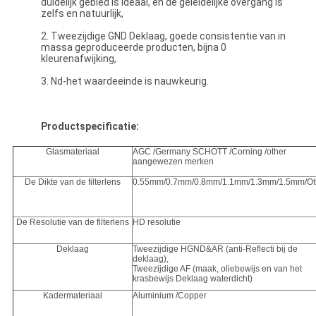
duidelijk gebied is ideaal, en de geleidelijke overgang is
zelfs en natuurlijk,
2. Tweezijdige GND Deklaag, goede consistentie van in
massa geproduceerde producten, bijna 0
kleurenafwijking,
3. Nd-het waardeeinde is nauwkeurig.
Productspecificatie:
Glasmateriaal
AGC /Germany SCHOTT /Corning /other
aangewezen merken
De Dikte van de filterlens
0.55mm/0.7mm/0.8mm/1.1mm/1.3mm/1.5mm/Ot
De Resolutie van de filterlens
HD resolutie
Deklaag
Tweezijdige HGND&AR (anti-Reflecti bij de
deklaag),
Tweezijdige AF (maak, oliebewijs en van het
krasbewijs Deklaag waterdicht)
Kadermateriaal
Aluminium /Copper