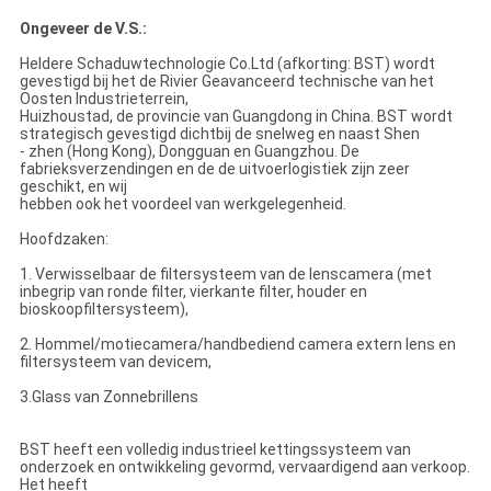
Ongeveer de V.S.:
Heldere Schaduwtechnologie Co.Ltd (afkorting: BST) wordt
gevestigd bij het de Rivier Geavanceerd technische van het
Oosten Industrieterrein,
Huizhoustad, de provincie van Guangdong in China. BST wordt
strategisch gevestigd dichtbij de snelweg en naast Shen
- zhen (Hong Kong), Dongguan en Guangzhou. De
fabrieksverzendingen en de de uitvoerlogistiek zijn zeer
geschikt, en wij
hebben ook het voordeel van werkgelegenheid.
Hoofdzaken:
1. Verwisselbaar de filtersysteem van de lenscamera (met
inbegrip van ronde filter, vierkante filter, houder en
bioskoopfiltersysteem),
2. Hommel/motiecamera/handbediend camera extern lens en
filtersysteem van devicem,
3.Glass van Zonnebrillens
BST heeft een volledig industrieel kettingssysteem van
onderzoek en ontwikkeling gevormd, vervaardigend aan verkoop.
Het heeft