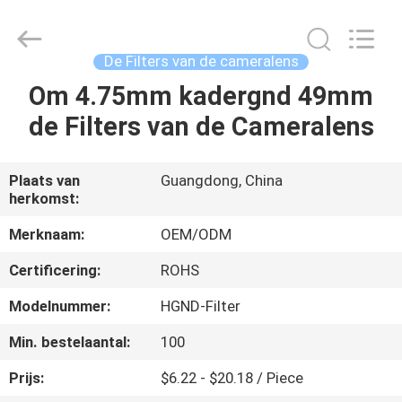
2026
Bright
Shadow
Technology
Ltd..
De Filters van de cameralens
All
Rights
Om 4.75mm kadergnd 49mm
HUIS
Reserved.
de Filters van de Cameralens
PRODUCTEN
Plaats van
Guangdong, China
herkomst:
ONGEVEER
ONS
Merknaam:
OEM/ODM
Certificering:
ROHS
FABRIEKSREIS
Modelnummer:
HGND-Filter
Min. bestelaantal:
100
KWALITEITSCONTROLE
Prijs:
$6.22 - $20.18 / Piece