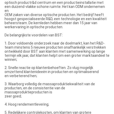
optisch productr&d centrum en een productieinstallatie met
een duizend-vlakke schone ruimte. Het kan ODM ondernemen
en
OEM zaken van diverse optische producten. Het bedrijf heeft
hoogst gespecialiseerde R&D, een technologie en een kwaliteit
beheersteam. De kernleden hebben meer dan 15 jaar van
werkervaring in optische producten.
De belangrijkste voordelen van BST:
1. Door voldoende onderzoek naar de doelmarkt, kan het R&D-
team minstens 5 nieuwe producten onafhankelijk verstrekken
ontwikkeld door BST aan klanten met samenwerking op lange
termijn elk jaar, dat klanten helpt om een groter marktaandeel te
winnen;
2. Snelle reactie op klantenbehoeften. Zo vlug mogelijk
omzettend klantenideeën in producten en optimaliserend
en verbeterend hen;
3. Waarborg volledig de massaproduktiekwaliteit van de
producten, en de consistentie van de
massaproduktieproducten is
zeer goed;
4. Hoog rendementlevering;
5. Redelijkere controlekosten, om klanten van grotere