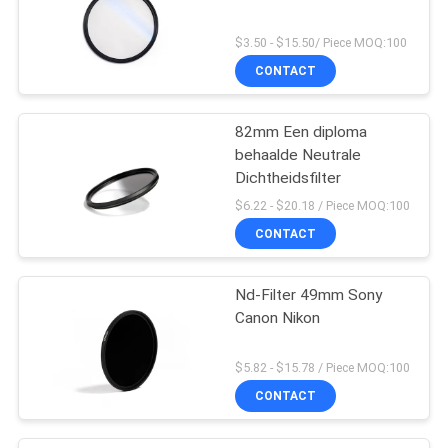
$3.50 - $15.50/ Piece MOQ:100
CONTACT
82mm Een diploma
behaalde Neutrale
Dichtheidsfilter
$6.22 - $20.18 / Piece MOQ:100
CONTACT
Nd-Filter 49mm Sony
Canon Nikon
$5.82 - $15.78 / Piece MOQ:100
CONTACT