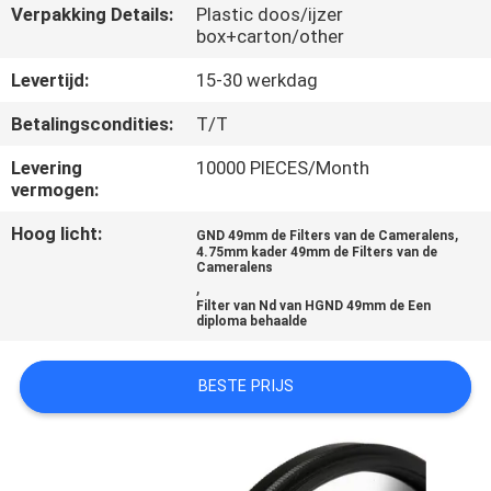
CONTACTEER
Verpakking Details:
Plastic doos/ijzer
box+carton/other
ONS
Levertijd:
15-30 werkdag
VERZOEK
Betalingscondities:
T/T
OM
Levering
10000 PIECES/Month
EEN
vermogen:
CITAAT
Hoog licht:
,
GND 49mm de Filters van de Cameralens
4.75mm kader 49mm de Filters van de
Cameralens
,
SITEMAP
Filter van Nd van HGND 49mm de Een
diploma behaalde
PRIVACY
BESTE PRIJS
POLICY