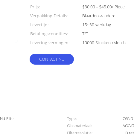
Prijs:
$30.00 - $45.00/ Piece
Verpakking Details:
Blaardoos/andere
Levertijd:
15~30 werkdag
Betalingscondities:
T/T
Levering vermogen:
10000 Stukken /Month
CONTACT NU
Nd-Filter
Type:
CGND-F
Glasmateriaal:
AGC/G
Filterresolutie:
HD res