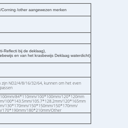
Corning /other aangewezen merken
ti-Reflecti bij de deklaag),
ebewijs en van het krasbewijs Deklaag waterdicht)
n zijn ND2/4/8/16/32/64, kunnen om het even
npassen
*100mm/84*110mm/100*100mm/120*120mm
mm/100*143.5mm/105.7*128.2mm/120*165mm
mm/130*170mm/150*150mm/150*170mm/
/170*190mm/180*210mm/Other