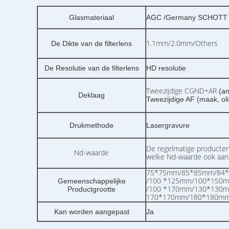
Glasmateriaal
AGC /Germany SCHOTT /
1.1mm/2.0mm/Others
De Dikte van de filterlens
De Resolutie van de filterlens
HD resolutie
Tweezijdige CGND+AR
(an
Deklaag
Tweezijdige AF (maak, oli
Drukmethode
Lasergravure
De regelmatige producte
Nd-waarde
welke Nd-waarde ook aa
75*75mm/85*85mm/84
/100 *125mm/100*150
Gemeenschappelijke
/100 *170mm/130*130
Productgrootte
170*170mm/180*180mm
Kan worden aangepast
Ja