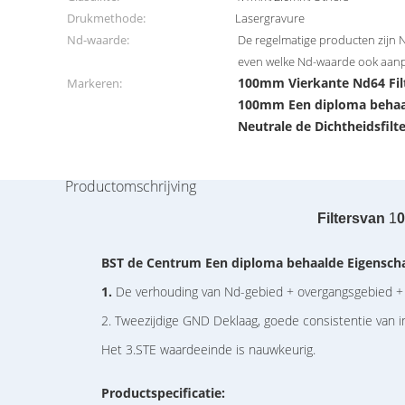
Drukmethode:
Lasergravure
Nd-waarde:
De regelmatige producten zijn 
even welke Nd-waarde ook aan
100mm Vierkante Nd64 Fil
Markeren:
100mm Een diploma behaal
Neutrale de Dichtheidsfilt
Productomschrijving
Filtersvan
1
0
BST de Centrum Een diploma behaalde Eigenscha
1.
De verhouding van Nd-gebied + overgangsgebied + duid
2. Tweezijdige GND Deklaag, goede consistentie van i
Het 3.STE waardeeinde is nauwkeurig.
Productspecificatie: