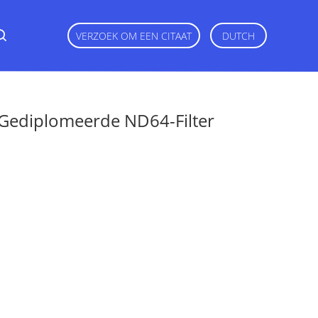
VERZOEK OM EEN CITAAT
DUTCH
Gediplomeerde ND64-Filter