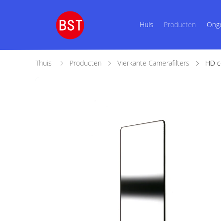
Huis
Producten
Ong
Thuis
Producten
Vierkante Camerafilters
HD c