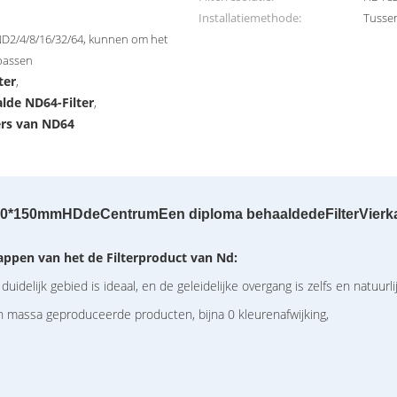
Installatiemethode:
Tusse
ND2/4/8/16/32/64, kunnen om het
passen
ter
,
de ND64-Filter
,
ers van ND64
0*150mmHDdeCentrumEen diploma behaaldedeFilterVier
ppen van het de Filterproduct van Nd:
elijk gebied is ideaal, en de geleidelijke overgang is zelfs en natuurlij
n massa geproduceerde producten, bijna 0 kleurenafwijking,