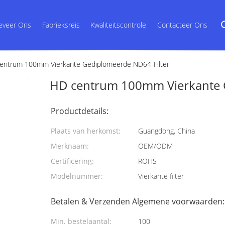
eveer Ons
Fabrieksreis
Kwaliteitscontrole
Contacteer Ons
entrum 100mm Vierkante Gediplomeerde ND64-Filter
HD centrum 100mm Vierkante 
Productdetails:
Plaats van herkomst:
Guangdong, China
Merknaam:
OEM/ODM
Certificering:
ROHS
Modelnummer:
Vierkante filter
Betalen & Verzenden Algemene voorwaarden:
Min. bestelaantal:
100