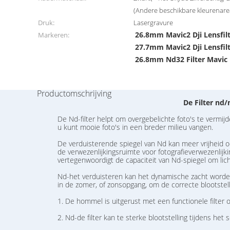
(Andere beschikbare kleurenarea
Druk:
Lasergravure
26.8mm Mavic2 Dji Lensfil
Markeren:
27.7mm Mavic2 Dji Lensfil
26.8mm Nd32 Filter Mavic
Productomschrijving
De Filter nd/
De Nd-filter helpt om overgebelichte foto's te vermij
u kunt mooie foto's in een breder milieu vangen.
De verduisterende spiegel van Nd kan meer vrijheid o
de verwezenlijkingsruimte voor fotografieverwezenlijkin
vertegenwoordigt de capaciteit van Nd-spiegel om lich
Nd-het verduisteren kan het dynamische zacht worden o
in de zomer, of zonsopgang, om de correcte blootstell
1. De hommel is uitgerust met een functionele filter 
2. Nd-de filter kan te sterke blootstelling tijdens het 