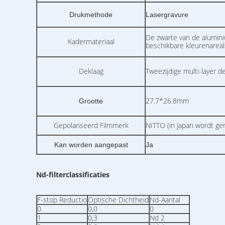
Drukmethode
Lasergravure
De zwarte van de alumini
Kadermateriaal
beschikbare kleurenareal
Deklaag
Tweezijdige multi-layer d
27.7*26.8mm
Grootte
Gepolariseerd Filmmerk
NITTO (in Japan wordt ge
Kan worden aangepast
Ja
Nd-filterclassificaties
F-stop Reductio
Optische Dichtheid
Nd-Aantal
0
0,0
0
1
0,3
Nd 2