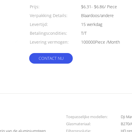
Prijs:
$6.31- $6.86/ Piece
Verpakking Details:
Blaardoos/andere
Levertijd:
15 werkdag
Betalingscondities:
T/T
Levering vermogen:
100000Piece /Month
CONTACT NU
Toepasselijke modellen:
Dji Ma
Glasmateriaal:
B270/
rijs van de aluminiumsteen
Filterresolutie:
HD res