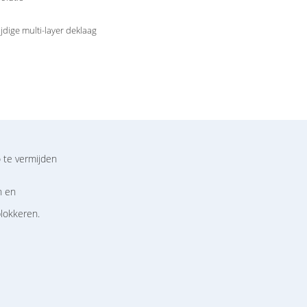
jdige multi-layer deklaag
o te vermijden
n en
blokkeren.