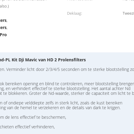
lso.)
Deklaag:
Tweezi
ters
,
ters
,
 Pro
nd-PL Kit Dji Mavic van HD 2 Prolensfilters
den. Verminder licht door 2/3/4/5 seconden om te sterke blootstelling z
ok bereiken opening en blind te controleren, meer blootstelling brenge
g, en verhindert effectief te sterke blootstelling. Het aantal achter Nd
t te blokkeren. Groter de Nd-waarde, sterker de capaciteit om licht te 
f ondiepe velddiepte zelfs in sterk licht, zoals de kust bereiken
ing van de hemel te verzekeren en de details van dark te krijgen.
om de lens effectief te beschermen,
schieten effectief verhinderen,