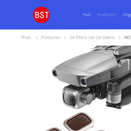
Huis
Producten
Ong
Thuis
Producten
De Filters Van De Djilens
ND3