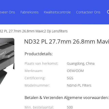
eveer Ons
Fabrieksreis
Kwaliteitscontrole
Contacteer Ons
2 PL 27.7mm 26.8mm Mavic2 Dji Lensfilters
ND32 PL 27.7mm 26.8mm Mavic2
Productdetails:
Plaats van herkomst:
Guangdong, China
Merknaam:
OEM/ODM
Certificering:
SGS
Modelnummer:
Nd/nd-PL Filters
Betalen & Verzenden Algemene voorwaarden:
Min. bestelaantal:
500