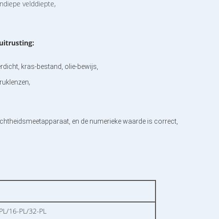
ndiepe velddiepte,
uitrusting:
icht, kras-bestand, olie-bewijs,
,
adruklenzen
ichtheidsmeetapparaat, en de numerieke waarde is correct,
PL/16-PL/32-PL