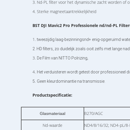
3. Nd-PL filter voor het dynamische zacht worden of o
4. Sterke magneetaantrekkelijkheid
BST
DJI Mavic2 Pro Professionele nd/nd-PL Filter
1.
tweezijdig laag-bezinningsnd+ enig-opgeruimd waterd
2. HD filters, zo duidelijk zoals ooit zelfs met lange n
3.
,
De Film van NITTO Polrizing
4.
Het verduisteren wordt getest door professioneel d
.
5
Geen kleurdominantie na transmissie.
Productspecificatie:
B270/AGC
Glasmateriaal
Nd-waarde
ND4/8/16/32; ND4-pL/8-