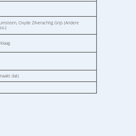
umsteen, Oxyde Zilverachtig Grijs (Andere
so.)
eklaag
maakt dat)