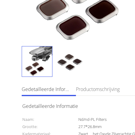
Gedetailleerde Informatie
Productomschrijving
Gedetailleerde Informatie
Naam:
Nd/nd-PL Filters
Grootte:
27.7*26.8mm
Kadermateriaal:
Zwart、 het Oxyde Zilverachtig G