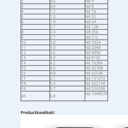
2
0,6
Nd 4
3
0,9
Nd 8
4
1.2
Nd 16
5
1.5
Nd 32
6
1.8
Nd 64
7
2.1
Nd 128
8
2.4
Nd 256
9
2.7
Nd 512
10
3.0
Nd 1024
11
3.3
Nd 2048
12
3.6
Nd 4096
13
3.9
Nd 8192
14
4.2
Nd 16384
15
4.5
Nd 32768
16
4.8
Nd 65536
17
5.1
Nd 131072
18
5.4
Nd 262144
19
5.7
Nd 524288
Nd 1048576
20
6.0
Productkwaliteit: