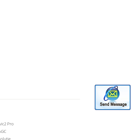
vic2 Pro
AGC
olutie