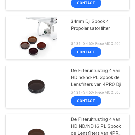
CONTACTEER
CONTACT
ONS
34mm Dji Spook 4
Propolarisatorfilter
VERZOEK
OM
$4.31 - $4.60/ Piece MOQ:500
EEN
CONTACT
CITAAT
De Filteruitrusting 4 van
HD nd/nd-PL Spook de
SITEMAP
Lensfilters van 4PRO Dji
$4.31 - $4.60/ Piece MOQ:500
PRIVACY
CONTACT
POLICY
De Filteruitrusting 4 van
HD ND/ND16 PL Spook
de Lensfilters van 4PRO