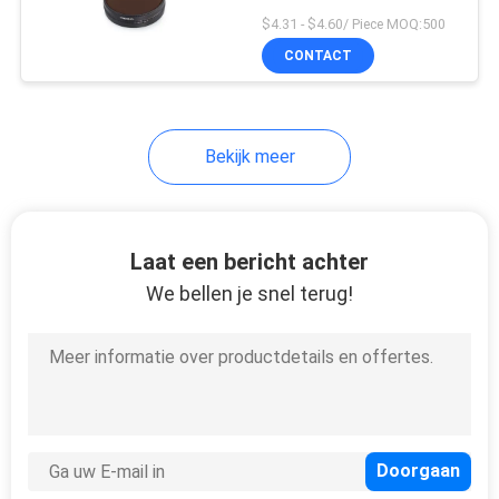
Dji
$4.31 - $4.60/ Piece MOQ:500
CONTACT
Bekijk meer
Laat een bericht achter
We bellen je snel terug!