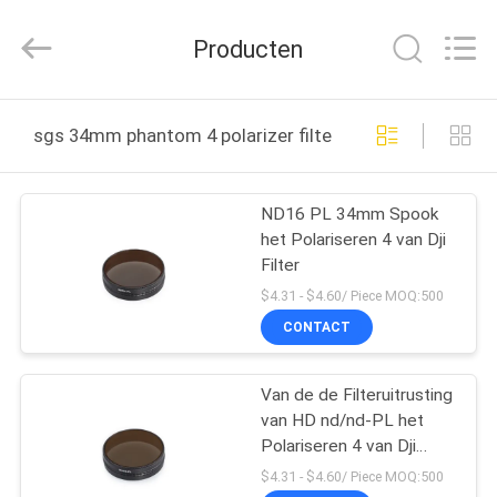
2026
Bright
Shadow
Producten
Technology
Ltd..
All
Rights
HUIS
Reserved.
sgs 34mm phantom 4 polarizer filter online fabricage
PRODUCTEN
ND16 PL 34mm Spook
het Polariseren 4 van Dji
ONGEVEER
Filter
ONS
$4.31 - $4.60/ Piece MOQ:500
CONTACT
FABRIEKSREIS
Van de de Filteruitrusting
van HD nd/nd-PL het
KWALITEITSCONTROLE
Polariseren 4 van Dji
Spookfilter
$4.31 - $4.60/ Piece MOQ:500