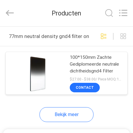
2026
Bright
Shadow
Producten
Technology
Ltd..
All
Rights
HUIS
Reserved.
77mm neutral density gnd4 filter online fabricage
PRODUCTEN
100*150mm Zachte
Gediplomeerde neutrale
ONGEVEER
dichtheidsgnd4 Filter
ONS
$27.00 - $38.00/ Piece MOQ:100
CONTACT
FABRIEKSREIS
Bekijk meer
KWALITEITSCONTROLE