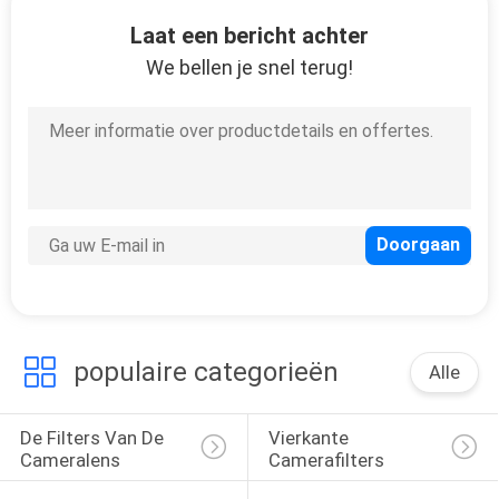
CONTACTEER
Laat een bericht achter
ONS
We bellen je snel terug!
VERZOEK
OM
EEN
CITAAT
SITEMAP
populaire categorieën
PRIVACY
Alle
POLICY
De Filters Van De 
Vierkante 
Cameralens
Camerafilters