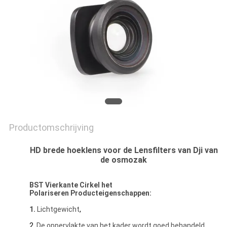
Productomschrijving
HD brede hoeklens voor de Lensfilters van Dji van
de osmozak
BST
Vierkante
Cirkel het
Polariseren Producteigenschappen:
1.
Lichtgewicht
,
2.
De oppervlakte van het kader wordt goed behandeld,