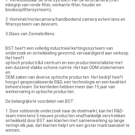
inbegrip van ronde filter, vierkante filter, houder en
bioskoopfiltersysteem),
2. Hommel/motiecamera/handbediend camera extern lens en
filtersysteem van devicem,
3.Glass van Zonnebrillens
BST heeft een volledig industrieel kettingssysteem van
onderzoek en ontwikkeling gevormd, vervaardigend aan verkoop.
Het heeft
optisch productr&d centrum en een productieinstallatie met
een duizend-vlakke schone ruimte. Het kan ODM ondernemen
en
OEM zaken van diverse optische producten. Het bedrijf heeft
hoogst gespecialiseerde R&D, een technologie en een kwaliteit
beheersteam. De kernleden hebben meer dan 15 jaar van
werkervaring in optische producten.
De belangrijkste voordelen van BST:
1. Door voldoende onderzoek naar de doelmarkt, kan het R&D-
team minstens 5 nieuwe producten onafhankelijk verstrekken
ontwikkeld door BST aan klanten met samenwerking op lange
termijn elk jaar, dat klanten helpt om een groter marktaandeel te
winnen;