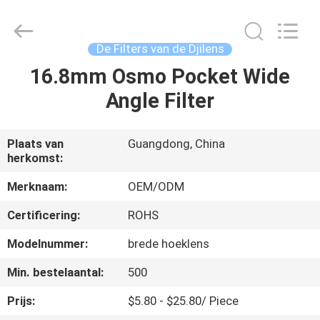
2026
Bright
Shadow
Technology
Ltd..
De Filters van de Djilens
All
Rights
16.8mm Osmo Pocket Wide
HUIS
Reserved.
Angle Filter
PRODUCTEN
Plaats van
Guangdong, China
herkomst:
ONGEVEER
ONS
Merknaam:
OEM/ODM
Certificering:
ROHS
FABRIEKSREIS
Modelnummer:
brede hoeklens
Min. bestelaantal:
500
KWALITEITSCONTROLE
Prijs:
$5.80 - $25.80/ Piece