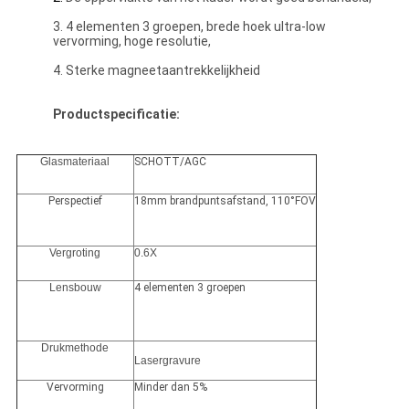
3. 4 elementen 3 groepen, brede hoek ultra-low
vervorming, hoge resolutie,
4. Sterke magneetaantrekkelijkheid
Productspecificatie:
Glasmateriaal
SCHOTT/AGC
Perspectief
18mm brandpuntsafstand, 110°FOV
Vergroting
0.6X
Lensbouw
4 elementen 3 groepen
Drukmethode
Lasergravure
Vervorming
Minder dan 5%