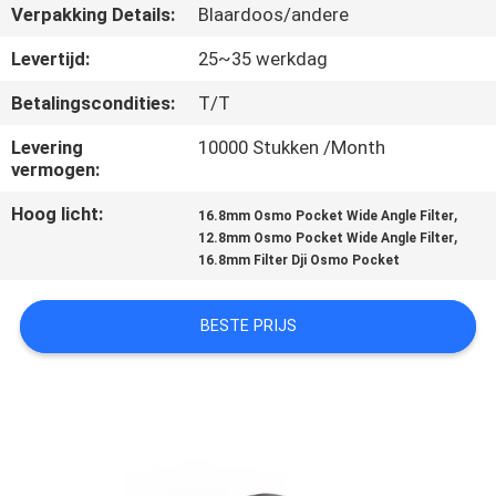
CONTACTEER
Verpakking Details:
Blaardoos/andere
ONS
Levertijd:
25~35 werkdag
Betalingscondities:
T/T
VERZOEK
Levering
10000 Stukken /Month
OM
vermogen:
EEN
Hoog licht:
,
16.8mm Osmo Pocket Wide Angle Filter
CITAAT
,
12.8mm Osmo Pocket Wide Angle Filter
16.8mm Filter Dji Osmo Pocket
SITEMAP
BESTE PRIJS
PRIVACY
POLICY