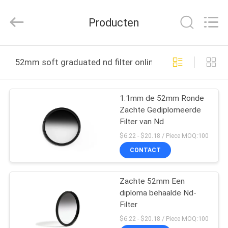
2026
Bright
Shadow
Producten
Technology
Ltd..
All
Rights
HUIS
Reserved.
52mm soft graduated nd filter online fabricage
PRODUCTEN
1.1mm de 52mm Ronde
Zachte Gediplomeerde
ONGEVEER
Filter van Nd
ONS
$6.22 - $20.18 / Piece MOQ:100
CONTACT
FABRIEKSREIS
Zachte 52mm Een
diploma behaalde Nd-
KWALITEITSCONTROLE
Filter
$6.22 - $20.18 / Piece MOQ:100