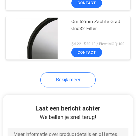
CONTACTEER
CONTACT
ONS
Om 52mm Zachte Grad
Gnd32 Filter
VERZOEK
OM
$6.22 - $20.18 / Piece MOQ:100
EEN
CONTACT
CITAAT
Bekijk meer
SITEMAP
PRIVACY
Laat een bericht achter
POLICY
We bellen je snel terug!