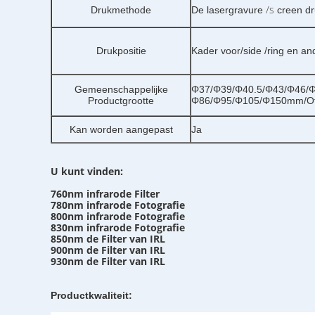
/s
Drukmethode
De lasergravure
creen d
Drukpositie
Kader voor/side /ring en a
Gemeenschappelijke
Φ37/Φ39/Φ40.5/Φ43/Φ46/
Productgrootte
Φ86/Φ95/Φ105/Φ150mm/Ot
Kan worden aangepast
Ja
U kunt vinden:
760nm infrarode Filter
780nm infrarode Fotografie
800nm infrarode Fotografie
830nm infrarode Fotografie
850nm de Filter van IRL
900nm de Filter van IRL
930nm de Filter van IRL
Productkwaliteit: