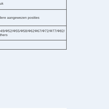
ruk
ndere aangewezen posities
Φ49/Φ52/Φ55/Φ58/Φ62Φ67/Φ72/Φ77/Φ82/
hers