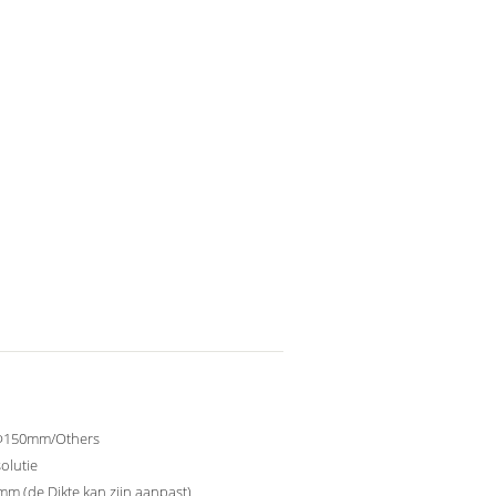
150mm/Others
olutie
mm (de Dikte kan zijn aanpast)