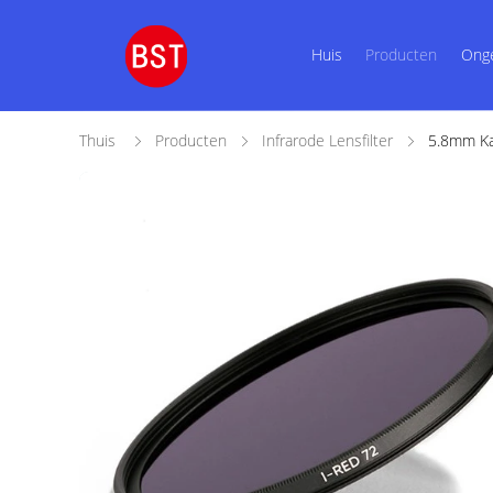
Huis
Producten
Ong
Thuis
Producten
Infrarode Lensfilter
5.8mm Ka