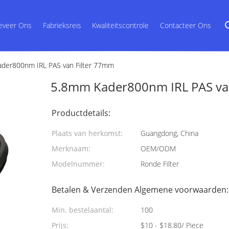
eveer Ons
Fabrieksreis
Kwaliteitscontrole
Contacteer Ons
der800nm IRL PAS van Filter 77mm
5.8mm Kader800nm IRL PAS va
Productdetails:
Plaats van herkomst:
Guangdong, China
Merknaam:
OEM/ODM
Modelnummer:
Ronde Filter
Betalen & Verzenden Algemene voorwaarden:
Min. bestelaantal:
100
Prijs:
$10 - $18.80/ Piece