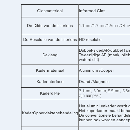
Glasmateriaal
Infrarood Glas
1.1mm/1.3mm/1.5mm/Othe
De Dikte van de filterlens
De Resolutie van de filterlens
HD resolutie
Dubbel-sidedAR-dubbel (anti
Deklaag
Tweezijdige AF (maak, olie
waterdicht)
Kadermateriaal
Aluminium /Copper
Kaderinterface
Draad /Magnetic
3.1mm, 3.9mm, 5.5mm, 5.8
Kaderdikte
zijn aanpast)
Het aluminiumkader wordt 
Het koperkader maakt beha
KaderOppervlaktebehandeling
De conventionele behandeli
kunnen ook worden aangep