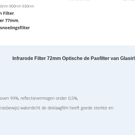
50nm 900nm 930nm
 Filter
,
ter 77mm
,
noeiingsfilter
Infrarode Filter
72mm Optische de Pasfilter van Glasirl
oven 99%, reflectievermogen onder 0,5%,
krasbewijs) waterdicht de deklaagfilm heeft goede sterkte en