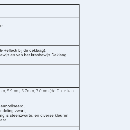
rs
-Reflecti bij de deklaag),
bewijs en van het krasbewijs Deklaag
mm, 5.9mm, 6.7mm, 7.0mm (de Dikte kan
geanodiseerd,
ndeling zwart,
ng is steenzwarte, en diverse kleuren
ast.