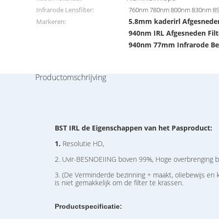
Infrarode Lensfilter:
760nm 780nm 800nm 830nm 8
5.8mm kaderirl Afgesneden
Markeren:
940nm IRL Afgesneden Fil
940nm 77mm Infrarode Bes
Productomschrijving
BST IRL de Eigenschappen van het Pasproduct:
1.
Resolutie HD,
2. Uvir-BESNOEIING boven 99%, Hoge overbrenging b
3. (De Verminderde bezinning + maakt, oliebewijs en 
is niet gemakkelijk om de filter te krassen.
Productspecificatie: