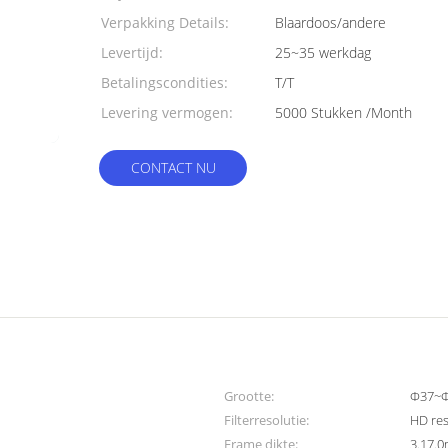
Verpakking Details:
Blaardoos/andere
Levertijd:
25~35 werkdag
Betalingscondities:
T/T
Levering vermogen:
5000 Stukken /Month
CONTACT NU
Grootte:
Φ37~Φ
Filterresolutie:
HD res
Frame dikte:
3.17.0