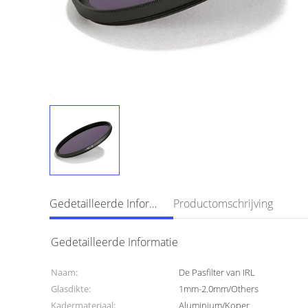
Gedetailleerde Informatie
Productomschrijving
Gedetailleerde Informatie
Naam:
De Pasfilter van IRL
Glasdikte:
1mm-2.0mm/Others
Kadermateriaal:
Aluminium/Koper